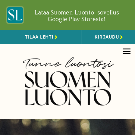
Lataa Suomen Luonto -sovellus
Google Play Storesta!
TILAA LEHTI
KIRJAUDU