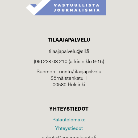
TILAAJAPALVELU
tilaajapalvelu@sll.fi
(09) 228 08 210 (arkisin klo 9-15)
Suomen Luonto/tilaajapalvelu
Sörnäistenkatu 1
00580 Helsinki
YHTEYSTIEDOT
Palautelomake
Yhteystiedot
palaute@suomenluonto.fi