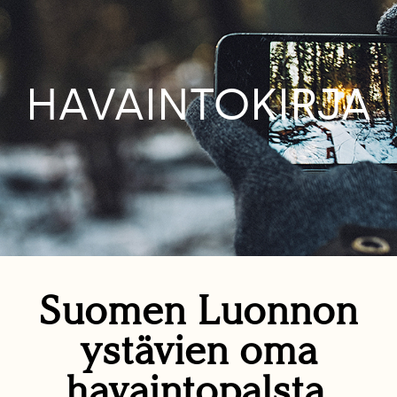
HAVAINTOKIRJA
Suomen Luonnon
ystävien oma
havaintopalsta.