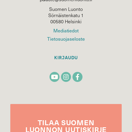
Suomen Luonto
Sörnäistenkatu 1
00580 Helsinki
Mediatiedot
Tietosuojaseloste
KIRJAUDU
TILAA
SUOMEN
LUONNON
UUTIS­KIRJE