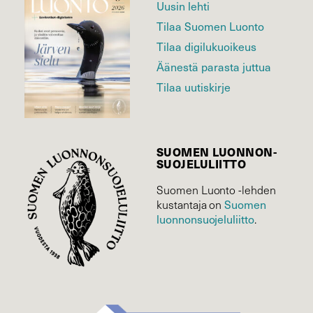
Uusin lehti
Tilaa Suomen Luonto
Tilaa digilukuoikeus
Äänestä parasta juttua
Tilaa uutiskirje
SUOMEN LUONNON­
SUOJELU­LIITTO
Suomen Luonto -lehden
Suomen
kustantaja on
luonnonsuojelu­liitto
.