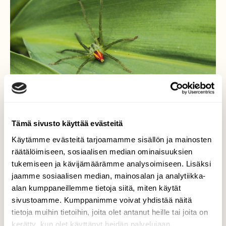
Tämä sivusto käyttää evästeitä
Käytämme evästeitä tarjoamamme sisällön ja mainosten
räätälöimiseen, sosiaalisen median ominaisuuksien
viherjahdikki eli
tukemiseen ja kävijämäärämme analysoimiseen. Lisäksi
viherhämähäkki
jaamme sosiaalisen median, mainosalan ja analytiikka-
alan kumppaneillemme tietoja siitä, miten käytät
...huomiota herättävä, vihreä hämähäkkilaji.
sivustoamme. Kumppanimme voivat yhdistää näitä
tietoja muihin tietoihin, joita olet antanut heille tai joita on
Valokuvaaja: Arja Valtonen, Aurinkovuori 3.6.2026
kerätty, kun olet käyttänyt heidän palvelujaan.