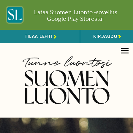
Lataa Suomen Luonto -sovellus
Google Play Storesta!
TILAA LEHTI
KIRJAUDU