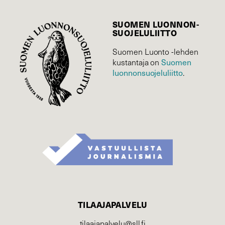
SUOMEN LUONNON­
SUOJELU­LIITTO
Suomen Luonto -lehden
Suomen
kustantaja on
luonnonsuojelu­liitto
.
TILAAJAPALVELU
tilaajapalvelu@sll.fi