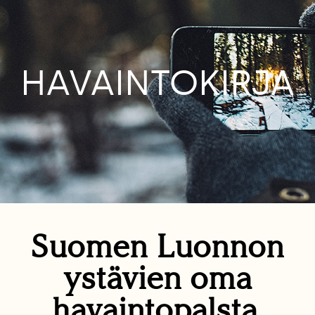
HAVAINTOKIRJA
Suomen Luonnon
ystävien oma
havaintopalsta.