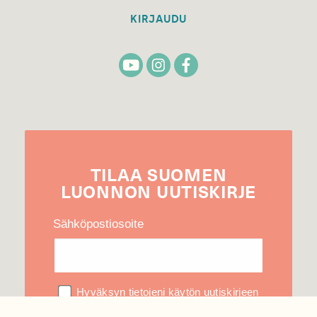
KIRJAUDU
TILAA
SUOMEN
LUONNON
UUTIS­KIRJE
Sähköpostiosoite
Hyväksyn tietojeni käytön uutiskirjeen
lähettämiseen