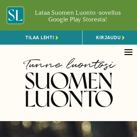
Lataa Suomen Luonto -sovellus
Google Play Storesta!
TILAA LEHTI
KIRJAUDU