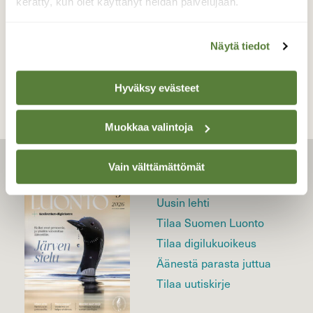
kerätty, kun olet käyttänyt heidän palvelujaan.
TAKAISIN LISTAAN
Näytä tiedot
Hyväksy evästeet
Muokkaa valintoja
Vain välttämättömät
LEHTI
Uusin lehti
Tilaa Suomen Luonto
Tilaa digilukuoikeus
Äänestä parasta juttua
Tilaa uutiskirje