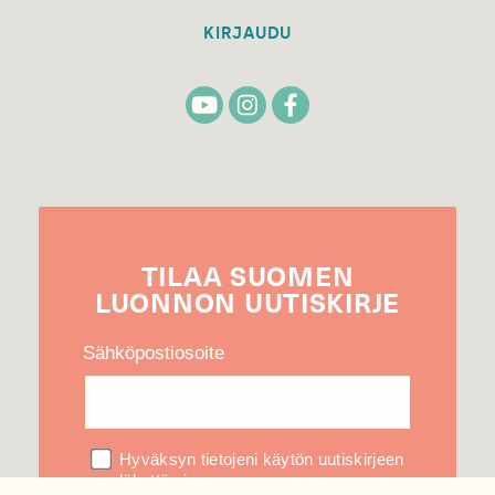
KIRJAUDU
TILAA
SUOMEN
LUONNON
UUTIS­KIRJE
Sähköpostiosoite
Hyväksyn tietojeni käytön uutiskirjeen
lähettämiseen