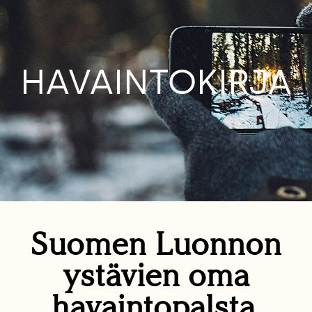
HAVAINTOKIRJA
Suomen Luonnon
ystävien oma
havaintopalsta.