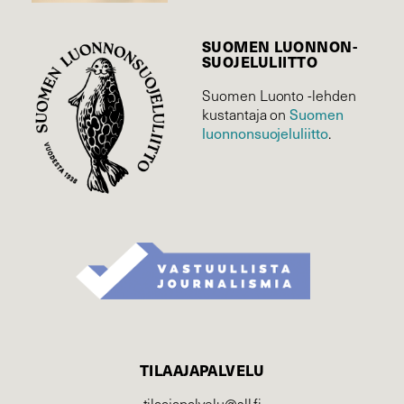
SUOMEN LUONNON­
SUOJELU­LIITTO
Suomen Luonto -lehden
kustantaja on
Suomen
luonnonsuojelu­liitto
.
TILAAJAPALVELU
tilaajapalvelu@sll.fi