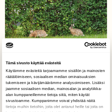
Tämä sivusto käyttää evästeitä
Käytämme evästeitä tarjoamamme sisällön ja mainosten
Rusakot
räätälöimiseen, sosiaalisen median ominaisuuksien
tukemiseen ja kävijämäärämme analysoimiseen. Lisäksi
Varhaisena aamuna näin kaksi rusakkoa
jaamme sosiaalisen median, mainosalan ja analytiikka-
pensasaidan vieressä Marjalassa.
alan kumppaneillemme tietoja siitä, miten käytät
sivustoamme. Kumppanimme voivat yhdistää näitä
Valokuvaaja: Jaana Saarelainen, Marjala, Joensuu
13.6.2026
tietoja muihin tietoihin, joita olet antanut heille tai joita on