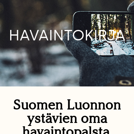
HAVAINTOKIRJA
Suomen Luonnon
ystävien oma
havaintopalsta.