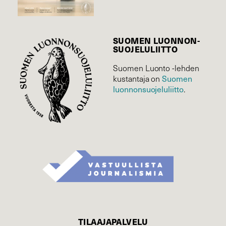
SUOMEN LUONNON­
SUOJELU­LIITTO
Suomen Luonto -lehden
kustantaja on
Suomen
luonnonsuojelu­liitto
.
TILAAJAPALVELU