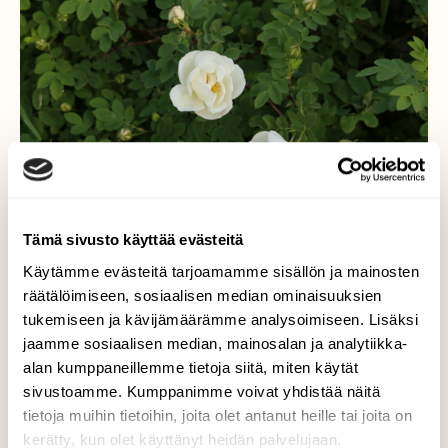
Tämä sivusto käyttää evästeitä
Käytämme evästeitä tarjoamamme sisällön ja mainosten
räätälöimiseen, sosiaalisen median ominaisuuksien
tukemiseen ja kävijämäärämme analysoimiseen. Lisäksi
Ruusu
jaamme sosiaalisen median, mainosalan ja analytiikka-
alan kumppaneillemme tietoja siitä, miten käytät
Juhannus on ruusujen aikaa.
sivustoamme. Kumppanimme voivat yhdistää näitä
tietoja muihin tietoihin, joita olet antanut heille tai joita on
Valokuvaaja: Jaana Saarelainen, Marjala, Joensuu
kerätty, kun olet käyttänyt heidän palvelujaan.