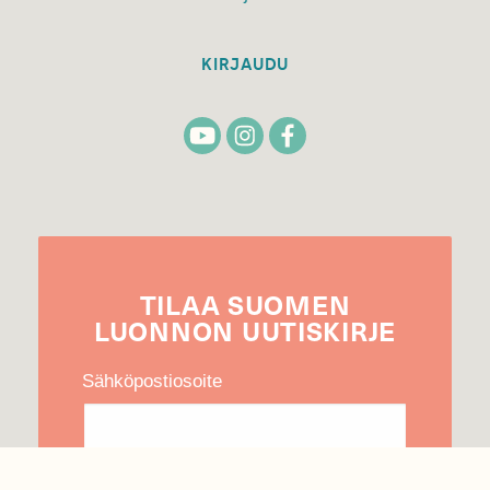
KIRJAUDU
TILAA
SUOMEN
LUONNON
UUTIS­KIRJE
Sähköpostiosoite
Hyväksyn tietojeni käytön uutiskirjeen