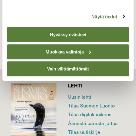
11.6.2026
Näytä tiedot
TAKAISIN LISTAAN
Hyväksy evästeet
Muokkaa valintoja
Vain välttämättömät
LEHTI
Uusin lehti
Tilaa Suomen Luonto
Tilaa digilukuoikeus
Äänestä parasta juttua
Tilaa uutiskirje