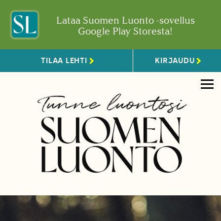
Lataa Suomen Luonto -sovellus
Google Play Storesta!
TILAA LEHTI
KIRJAUDU