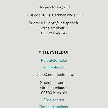
tilaajapalvelu@sll.fi
(09) 228 08 210 (arkisin klo 9-15)
Suomen Luonto/tilaajapalvelu
Sörnäistenkatu 1
00580 Helsinki
YHTEYSTIEDOT
Palautelomake
Yhteystiedot
palaute@suomenluonto.fi
Suomen Luonto
Sörnäistenkatu 1
00580 Helsinki
Mediatiedot
Tietosuojaseloste