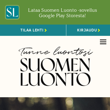
Lataa Suomen Luonto -sovellus
Google Play Storesta!
TILAA LEHTI
KIRJAUDU