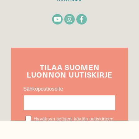
TILAA
SUOMEN
LUONNON
UUTIS­KIRJE
Sähköpostiosoite
Hyväksyn tietojeni käytön uutiskirjeen
lähettämiseen