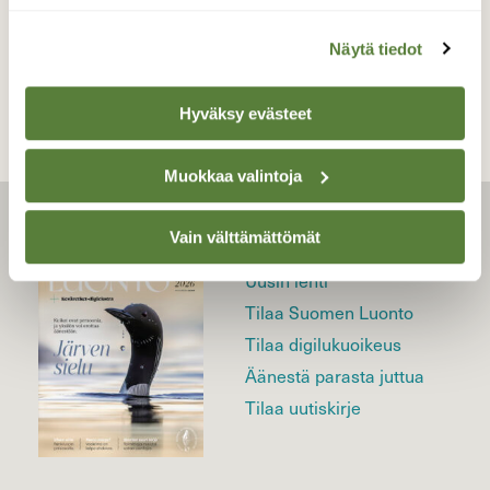
TAKAISIN LISTAAN
Näytä tiedot
Hyväksy evästeet
Muokkaa valintoja
Vain välttämättömät
LEHTI
Uusin lehti
Tilaa Suomen Luonto
Tilaa digilukuoikeus
Äänestä parasta juttua
Tilaa uutiskirje