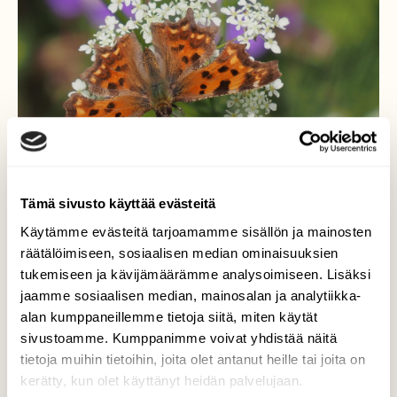
Tämä sivusto käyttää evästeitä
Käytämme evästeitä tarjoamamme sisällön ja mainosten
räätälöimiseen, sosiaalisen median ominaisuuksien
herukkaperhonen
tukemiseen ja kävijämäärämme analysoimiseen. Lisäksi
jaamme sosiaalisen median, mainosalan ja analytiikka-
...ihan kesältä maistuu ja näyttää
alan kumppaneillemme tietoja siitä, miten käytät
sivustoamme. Kumppanimme voivat yhdistää näitä
Valokuvaaja: Arja Valtonen, Holma Lahti 2.6.2026
tietoja muihin tietoihin, joita olet antanut heille tai joita on
kerätty, kun olet käyttänyt heidän palvelujaan.