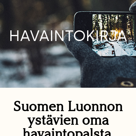
HAVAINTOKIRJA
Suomen Luonnon
ystävien oma
havaintopalsta.