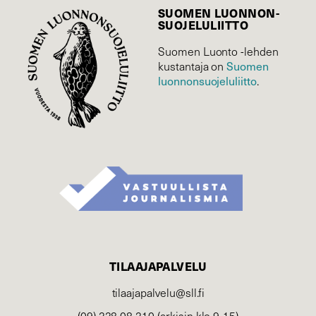
SUOMEN LUONNON­
SUOJELU­LIITTO
Suomen Luonto -lehden
kustantaja on
Suomen
luonnonsuojelu­liitto
.
TILAAJAPALVELU
tilaajapalvelu@sll.fi
(09) 228 08 210 (arkisin klo 9-15)