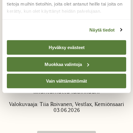
tietoja muihin tietoihin, joita olet antanut heille tai joita on
kerätty, kun olet käyttänyt heidän palvelujaan.
Näytä tiedot
Hyväksy evästeet
Nastakehrääjä
Kävelin merenrantapolkua Vestlaxissa
Muokkaa valintoja
Kemiönsaaressa, kun huomasin ison
näyttävän perhosen koiranputken
Vain välttämättömät
kukkavarressa. Siinä hän nukkui nokosiaan
liikahtamatta laisinkaan.
Valokuvaaja: Tiia Roivanen, Vestlax, Kemiönsaari
03.06.2026