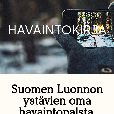
HAVAINTOKIRJA
Suomen Luonnon
ystävien oma
havaintopalsta.