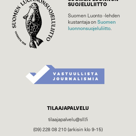
SUOJELU­LIITTO
Suomen Luonto -lehden
Suomen
kustantaja on
luonnonsuojelu­liitto
.
TILAAJAPALVELU
tilaajapalvelu@sll.fi
(09) 228 08 210 (arkisin klo 9-15)