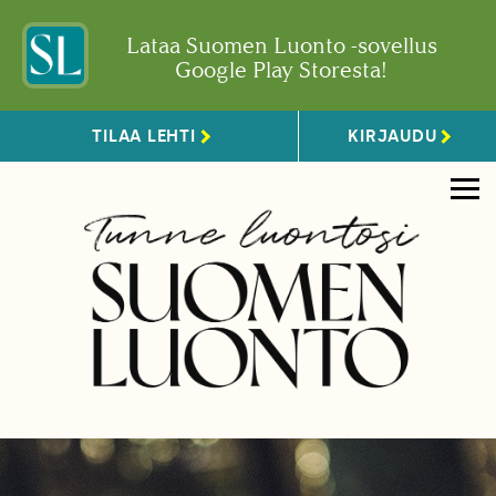
Lataa Suomen Luonto -sovellus
Google Play Storesta!
TILAA LEHTI
KIRJAUDU