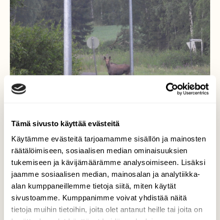
Tämä sivusto käyttää evästeitä
Käytämme evästeitä tarjoamamme sisällön ja mainosten
räätälöimiseen, sosiaalisen median ominaisuuksien
tukemiseen ja kävijämäärämme analysoimiseen. Lisäksi
jaamme sosiaalisen median, mainosalan ja analytiikka-
Hirvi
alan kumppaneillemme tietoja siitä, miten käytät
sivustoamme. Kumppanimme voivat yhdistää näitä
Hirvi pistäytyi tiellä rauhallisena aamuyön
tietoja muihin tietoihin, joita olet antanut heille tai joita on