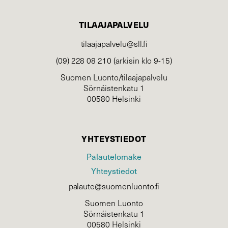
TILAAJAPALVELU
tilaajapalvelu@sll.fi
(09) 228 08 210 (arkisin klo 9-15)
Suomen Luonto/tilaajapalvelu
Sörnäistenkatu 1
00580 Helsinki
YHTEYSTIEDOT
Palautelomake
Yhteystiedot
palaute@suomenluonto.fi
Suomen Luonto
Sörnäistenkatu 1
00580 Helsinki