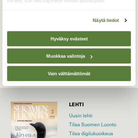
hetkenä
kerätty, kun olet käyttänyt heidän palvelujaan.
Valokuvaaja: Netta Halmu, Raahe, Saloinen
7.7.2026
Näytä tiedot
Hyväksy evästeet
TAKAISIN LISTAAN
Muokkaa valintoja
Vain välttämättömät
LEHTI
Uusin lehti
Tilaa Suomen Luonto
Tilaa digilukuoikeus