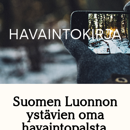
HAVAINTOKIRJA
Suomen Luonnon
ystävien oma
havaintopalsta.