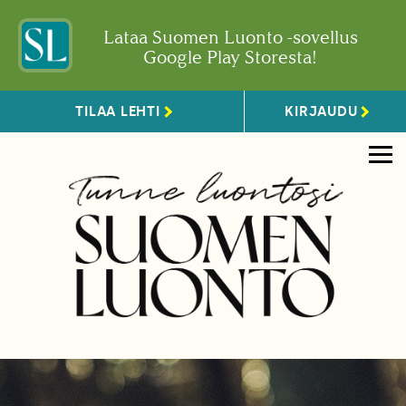
Lataa Suomen Luonto -sovellus
Google Play Storesta!
TILAA LEHTI
KIRJAUDU