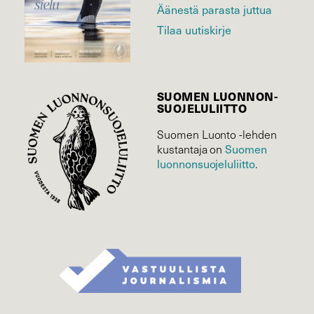
Äänestä parasta juttua
Tilaa uutiskirje
SUOMEN LUONNON­
SUOJELU­LIITTO
Suomen Luonto -lehden
Suomen
kustantaja on
luonnonsuojelu­liitto
.