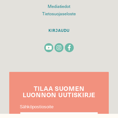
Mediatiedot
Tietosuojaseloste
KIRJAUDU
TILAA
SUOMEN
LUONNON
UUTIS­KIRJE
Sähköpostiosoite