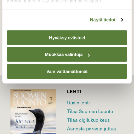
kerätty, kun olet käyttänyt heidän palvelujaan.
Valokuvaaja: Reijo Juurinen, Nuuksion
kansallispuisto Heinäkuu
Näytä tiedot
TAKAISIN LISTAAN
Hyväksy evästeet
Muokkaa valintoja
Vain välttämättömät
LEHTI
Uusin lehti
Tilaa Suomen Luonto
Tilaa digilukuoikeus
Äänestä parasta juttua