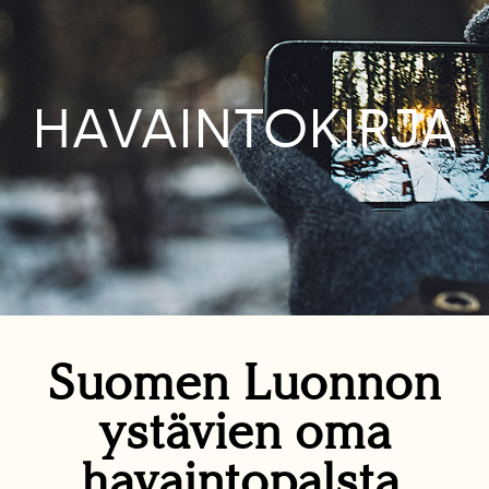
HAVAINTOKIRJA
Suomen Luonnon
ystävien oma
havaintopalsta.