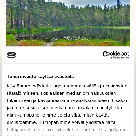
Tämä sivusto käyttää evästeitä
Käytämme evästeitä tarjoamamme sisällön ja mainosten
räätälöimiseen, sosiaalisen median ominaisuuksien
tukemiseen ja kävijämäärämme analysoimiseen. Lisäksi
Ranta punertaa
jaamme sosiaalisen median, mainosalan ja analytiikka-
alan kumppaneillemme tietoja siitä, miten käytät
Siinä on aika laaja kihokki kasvusto.
sivustoamme. Kumppanimme voivat yhdistää näitä
Niemelänlampi.
tietoja muihin tietoihin, joita olet antanut heille tai joita on