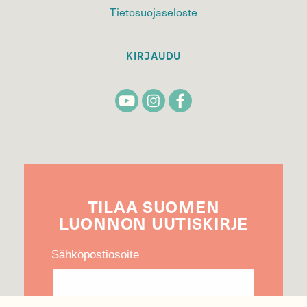
Tietosuojaseloste
KIRJAUDU
TILAA
SUOMEN
LUONNON
UUTIS­KIRJE
Sähköpostiosoite