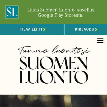
Lataa Suomen Luonto -sovellus
Google Play Storesta!
TILAA LEHTI
KIRJAUDU