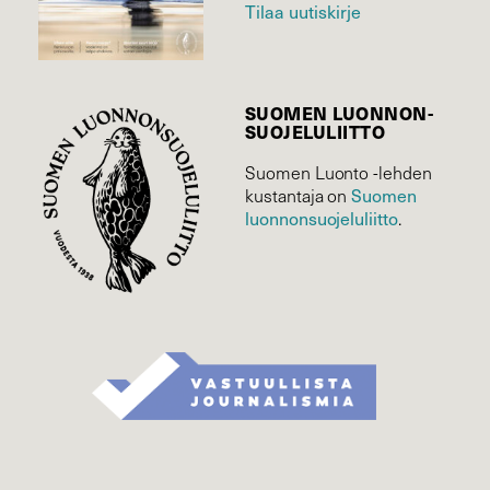
Tilaa uutiskirje
SUOMEN LUONNON­
SUOJELU­LIITTO
Suomen Luonto -lehden
Suomen
kustantaja on
luonnonsuojelu­liitto
.