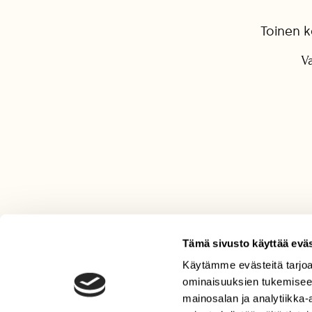
Toinen k
Va
Tämä sivusto käyttää eväs
Käytämme evästeitä tarjoa
LEHTI
ominaisuuksien tukemisee
Uusin lehti
mainosalan ja analytiikka