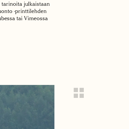
 tarinoita julkaistaan
onto -printtilehden
tubessa tai Vimeossa