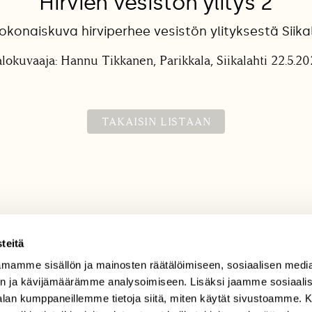
Hirvien vesistön ylitys 2
okonaiskuva hirviperhee vesistön ylityksestä Siika
lokuvaaja: Hannu Tikkanen, Parikkala, Siikalahti 22.5.2
TAKAISIN LISTAAN
teitä
mamme sisällön ja mainosten räätälöimiseen, sosiaalisen medi
TILAAJAPALVELU
n ja kävijämäärämme analysoimiseen. Lisäksi jaamme sosiaali
tilaajapalvelu@sll.fi
-alan kumppaneillemme tietoja siitä, miten käytät sivustoamme