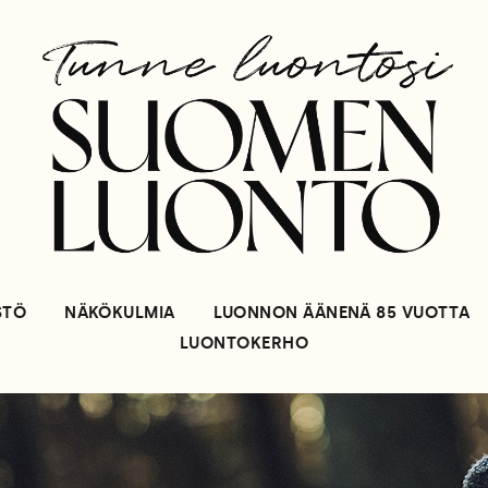
STÖ
NÄKÖKULMIA
LUONNON ÄÄNENÄ 85 VUOTTA
LUONTOKERHO