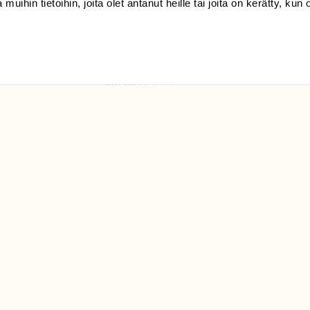
 muihin tietoihin, joita olet antanut heille tai joita on kerätty, kun 
(09) 228 08 210 (arkisin
klo 9-15)
Suomen
Luonto/tilaajapalvelu
Sörnäistenkatu 1
00580 Helsinki
ELU­
YHTEYSTIEDOT
ntaja on
Palautelomake
Yhteystiedot
palaute@suomenluonto.fi
Suomen Luonto
Sörnäistenkatu 1
00580 Helsinki
Mediatiedot
Tietosuojaseloste