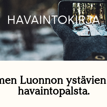
HAVAINTOKIRJA
en Luonnon ystävie
havaintopalsta.