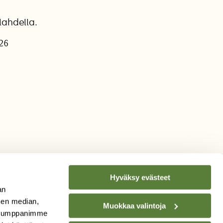
lahdella.
026
Hyväksy evästeet
an
sen median,
Muokkaa valintoja
. Kumppanimme
TILAA
SUOMEN