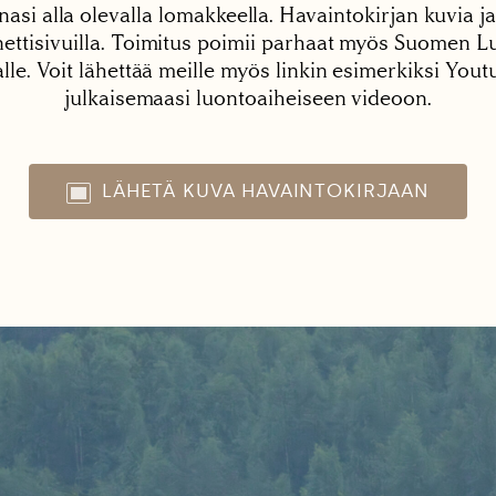
nasi alla olevalla lomakkeella. Havaintokirjan kuvia ja
tisivuilla. Toimitus poimii parhaat myös Suomen Lu
alle. Voit lähettää meille myös linkin esimerkiksi You
julkaisemaasi luontoaiheiseen videoon.
LÄHETÄ KUVA HAVAINTOKIRJAAN