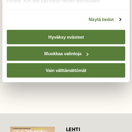
kerätty, kun olet käyttänyt heidän palvelujaan.
Sananjalka
Näytä tiedot
Availee lehtiään. On "kuolleen koura"
vaiheessa.
Hyväksy evästeet
Valokuvaaja: Reijo Juurinen, Nuuksion
kansallispuisto Toukokuu
Muokkaa valintoja
Vain välttämättömät
TAKAISIN LISTAAN
LEHTI