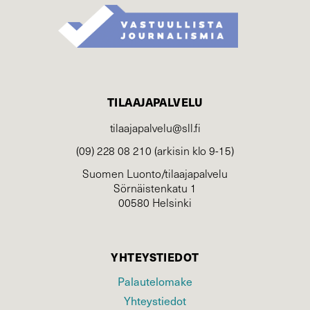
TILAAJAPALVELU
tilaajapalvelu@sll.fi
(09) 228 08 210 (arkisin klo 9-15)
Suomen Luonto/tilaajapalvelu
Sörnäistenkatu 1
00580 Helsinki
YHTEYSTIEDOT
Palautelomake
Yhteystiedot