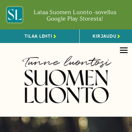
Lataa Suomen Luonto -sovellus
Google Play Storesta!
TILAA LEHTI
KIRJAUDU