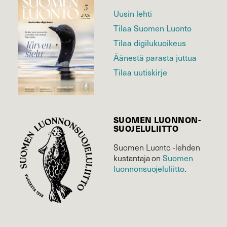
Uusin lehti
Tilaa Suomen Luonto
Tilaa digilukuoikeus
Äänestä parasta juttua
Tilaa uutiskirje
SUOMEN LUONNON­
SUOJELU­LIITTO
Suomen Luonto -lehden
Suomen
kustantaja on
luonnonsuojelu­liitto
.