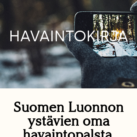
HAVAINTOKIRJA
Suomen Luonnon
ystävien oma
havaintopalsta.