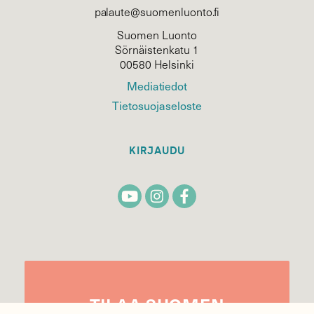
palaute@suomenluonto.fi
Suomen Luonto
Sörnäistenkatu 1
00580 Helsinki
Mediatiedot
Tietosuojaseloste
KIRJAUDU
TILAA
SUOMEN