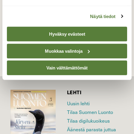
Valokuvaaja: Tarja Naukkarinen, Savitaipale
21.5.2026
Näytä tiedot
Hyväksy evästeet
TAKAISIN LISTAAN
Muokkaa valintoja
Vain välttämättömät
LEHTI
Uusin lehti
Tilaa Suomen Luonto
Tilaa digilukuoikeus
Äänestä parasta juttua