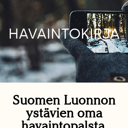
HAVAINTOKIRJA
Suomen Luonnon
ystävien oma
havaintopalsta.