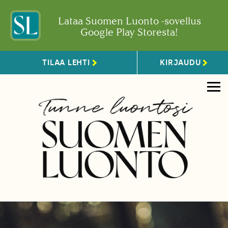
Lataa Suomen Luonto -sovellus
Google Play Storesta!
TILAA LEHTI
KIRJAUDU