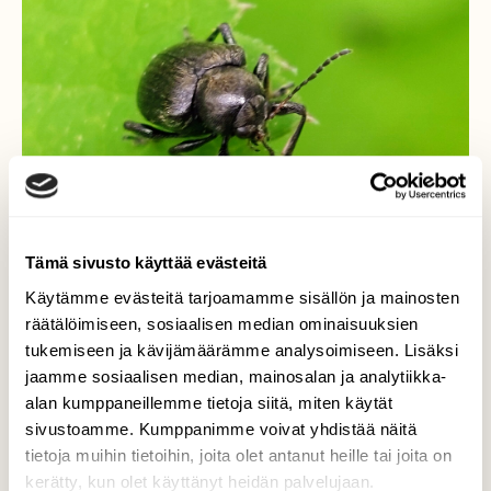
Tämä sivusto käyttää evästeitä
Käytämme evästeitä tarjoamamme sisällön ja mainosten
räätälöimiseen, sosiaalisen median ominaisuuksien
tukemiseen ja kävijämäärämme analysoimiseen. Lisäksi
jaamme sosiaalisen median, mainosalan ja analytiikka-
alan kumppaneillemme tietoja siitä, miten käytät
Horsmakuoriainen
sivustoamme. Kumppanimme voivat yhdistää näitä
tietoja muihin tietoihin, joita olet antanut heille tai joita on
Pieni ja tumma kuoriainen lehdellä.
kerätty, kun olet käyttänyt heidän palvelujaan.