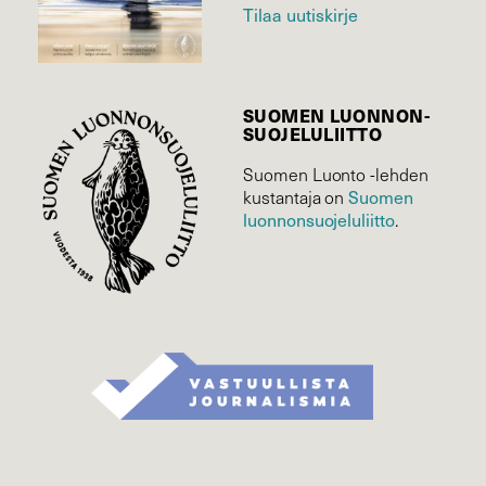
Tilaa uutiskirje
SUOMEN LUONNON­
SUOJELU­LIITTO
Suomen Luonto -lehden
kustantaja on
Suomen
luonnonsuojelu­liitto
.