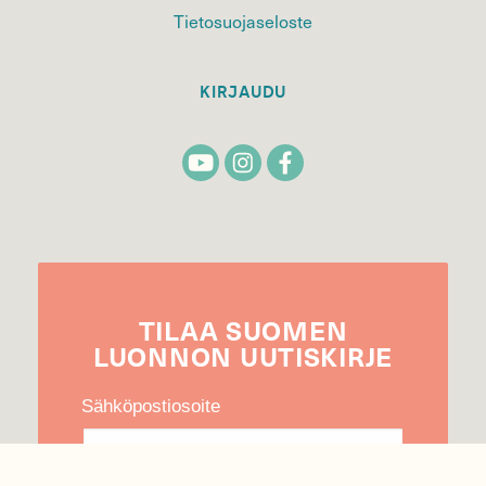
Tietosuojaseloste
KIRJAUDU
TILAA
SUOMEN
LUONNON
UUTIS­KIRJE
Sähköpostiosoite