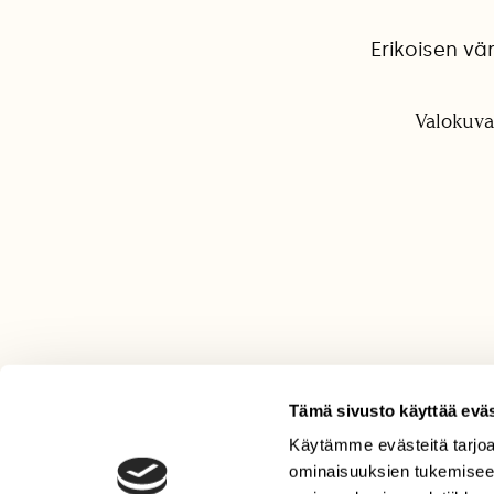
Erikoisen vä
Valokuva
Tämä sivusto käyttää eväs
Käytämme evästeitä tarjoa
LEHTI
ominaisuuksien tukemisee
Uusin lehti