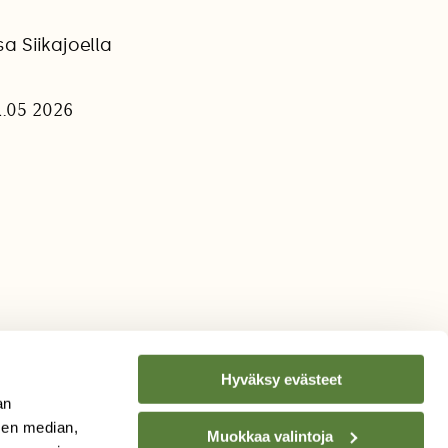
a Siikajoella
1.05 2026
Hyväksy evästeet
an
sen median,
Muokkaa valintoja