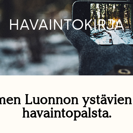
HAVAINTOKIRJA
en Luonnon ystävie
havaintopalsta.