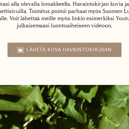
nasi alla olevalla lomakkeella. Havaintokirjan kuvia ja
tisivuilla. Toimitus poimii parhaat myös Suomen Lu
alle. Voit lähettää meille myös linkin esimerkiksi You
julkaisemaasi luontoaiheiseen videoon.
LÄHETÄ KUVA HAVAINTOKIRJAAN