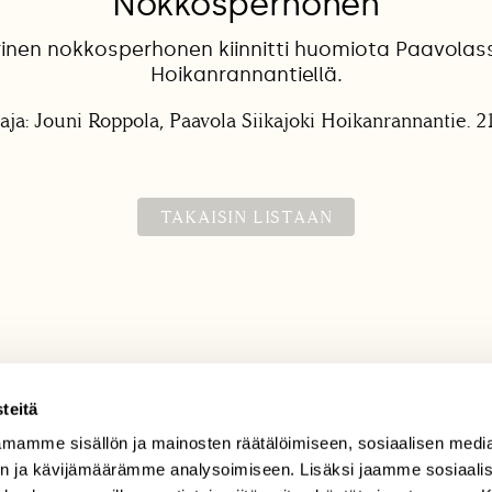
Nokkosperhonen
rinen nokkosperhonen kiinnitti huomiota Paavolass
Hoikanrannantiellä.
aja: Jouni Roppola, Paavola Siikajoki Hoikanrannantie. 2
TAKAISIN LISTAAN
teitä
mamme sisällön ja mainosten räätälöimiseen, sosiaalisen medi
TILAAJAPALVELU
n ja kävijämäärämme analysoimiseen. Lisäksi jaamme sosiaali
tilaajapalvelu@sll.fi