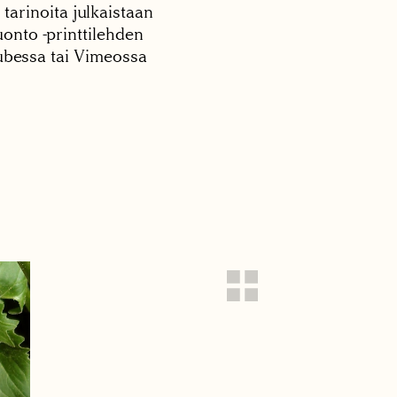
 tarinoita julkaistaan
onto -printtilehden
tubessa tai Vimeossa