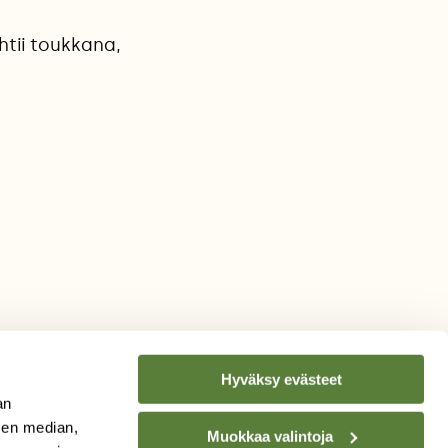
htii toukkana,
Hyväksy evästeet
an
sen median,
Muokkaa valintoja