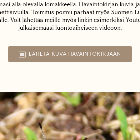
nasi alla olevalla lomakkeella. Havaintokirjan kuvia ja
tisivuilla. Toimitus poimii parhaat myös Suomen Lu
alle. Voit lähettää meille myös linkin esimerkiksi You
julkaisemaasi luontoaiheiseen videoon.
LÄHETÄ KUVA HAVAINTOKIRJAAN