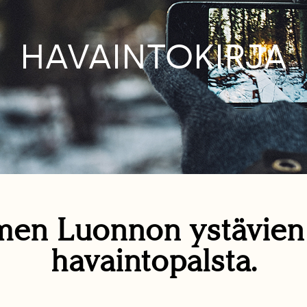
HAVAINTOKIRJA
en Luonnon ystävie
havaintopalsta.