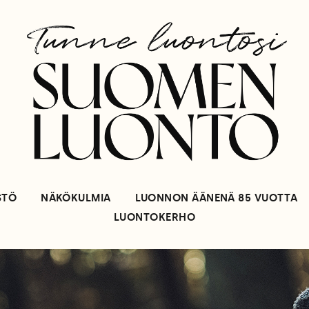
STÖ
NÄKÖKULMIA
LUONNON ÄÄNENÄ 85 VUOTTA
LUONTOKERHO