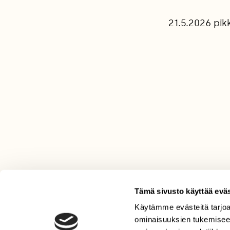
21.5.2026 pik
Tämä sivusto käyttää eväs
Käytämme evästeitä tarjoa
LEHTI
ominaisuuksien tukemisee
Uusin lehti