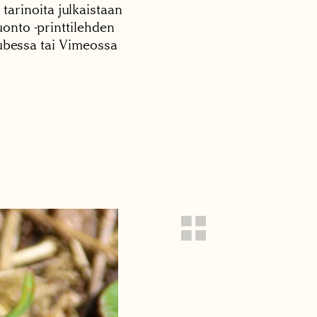
 tarinoita julkaistaan
onto -printtilehden
tubessa tai Vimeossa