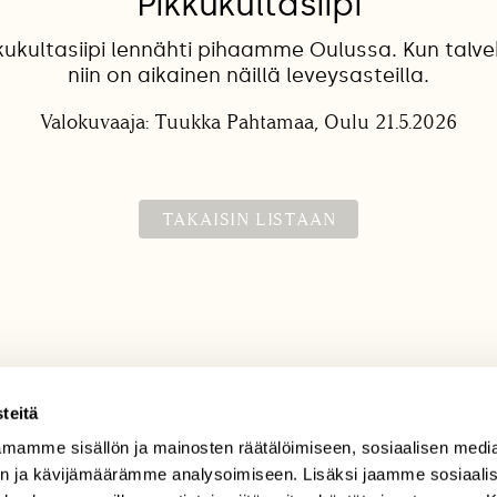
Pikkukultasiipi
kukultasiipi lennähti pihaamme Oulussa. Kun talve
niin on aikainen näillä leveysasteilla.
Valokuvaaja: Tuukka Pahtamaa, Oulu 21.5.2026
TAKAISIN LISTAAN
teitä
mamme sisällön ja mainosten räätälöimiseen, sosiaalisen medi
TILAAJAPALVELU
n ja kävijämäärämme analysoimiseen. Lisäksi jaamme sosiaali
tilaajapalvelu@sll.fi