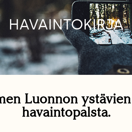
HAVAINTOKIRJA
en Luonnon ystävie
havaintopalsta.