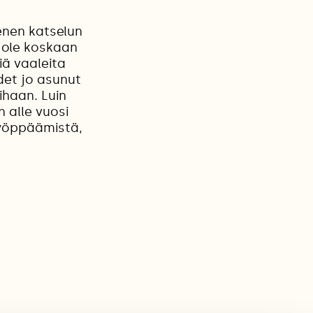
ienen katselun
 ole koskaan
iä vaaleita
det jo asunut
ihaan. Luin
n alle vuosi
ryöppäämistä,