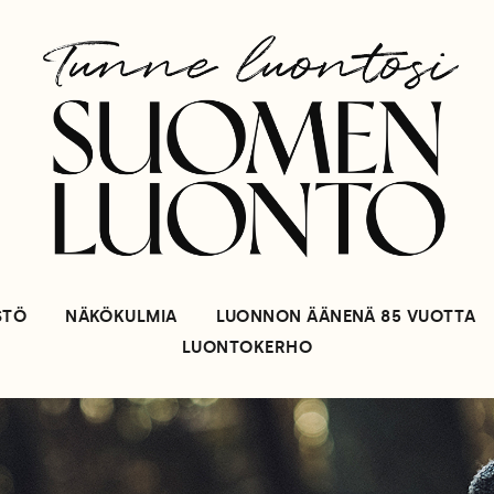
STÖ
NÄKÖKULMIA
LUONNON ÄÄNENÄ 85 VUOTTA
LUONTOKERHO