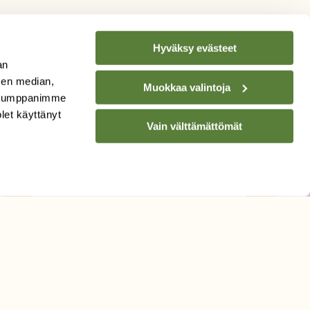
Hyväksy evästeet
an
sen median,
Muokkaa valintoja
. Kumppanimme
TILAA
SUOMEN
olet käyttänyt
LUONNON
UUTIS­KIRJE
Vain välttämättömät
Sähköpostiosoite
Hyväksyn tietojeni käytön
uutiskirjeen lähettämiseen