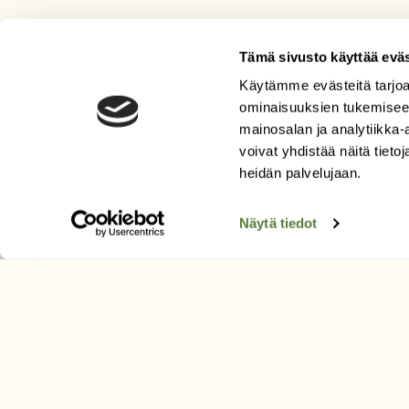
Tämä sivusto käyttää eväs
Käytämme evästeitä tarjoa
LEHTI
ominaisuuksien tukemisee
Uusin lehti
mainosalan ja analytiikka
Tilaa Suomen Luonto
voivat yhdistää näitä tietoja
Tilaa digilukuoikeus
heidän palvelujaan.
Äänestä parasta juttua
Näytä tiedot
Tilaa uutiskirje
SUOMEN LUONNON­SUOJ
LIITTO
Suomen Luonto -lehden kusta
Suomen luonnonsuojelu­liitto
.