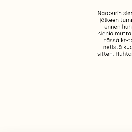
Naapurin sien
jälkeen tum
ennen huht
sieniä mutta
tässä kt-t
netistä kuo
sitten. Huht