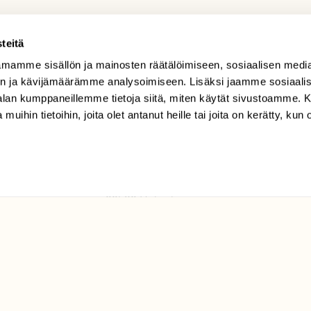
teitä
mamme sisällön ja mainosten räätälöimiseen, sosiaalisen medi
TILAAJAPALVELU
n ja kävijämäärämme analysoimiseen. Lisäksi jaamme sosiaali
tilaajapalvelu@sll.fi
-alan kumppaneillemme tietoja siitä, miten käytät sivustoamme
 muihin tietoihin, joita olet antanut heille tai joita on kerätty, kun 
(09) 228 08 210 (arkisin
klo 9-15)
Suomen
Luonto/tilaajapalvelu
Sörnäistenkatu 1
00580 Helsinki
ELU­
YHTEYSTIEDOT
ntaja on
Palautelomake
Yhteystiedot