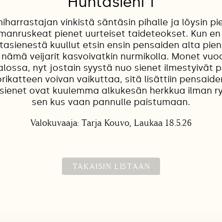
Huhtasieni 1
iharrastajan vinkistä säntäsin pihalle ja löysin p
manruskeat pienet uurteiset taideteokset. Kun en
asienestä kuullut etsin ensin pensaiden alta pien
 nämä veijarit kasvoivatkin nurmikolla. Monet vuo
alossa, nyt jostain syystä nuo sienet ilmestyivät p
rikatteen voivan vaikuttaa, sitä lisättiin pensaide
asienet ovat kuulemma alkukesän herkkua ilman 
sen kus vaan pannulle paistumaan.
Valokuvaaja: Tarja Kouvo, Laukaa 18.5.26
TAKAISIN LISTAAN