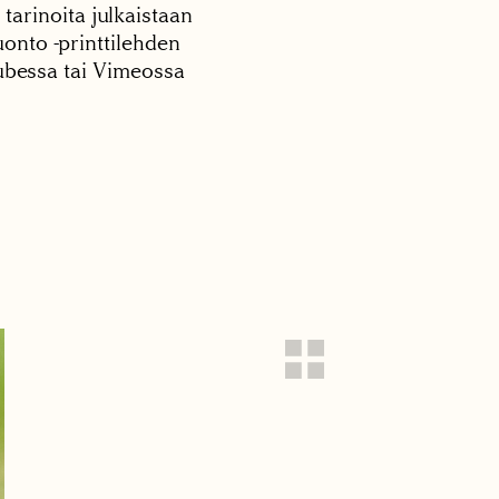
 tarinoita julkaistaan
onto -printtilehden
tubessa tai Vimeossa