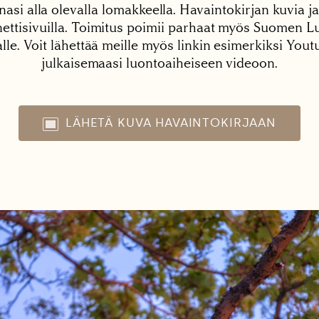
nasi alla olevalla lomakkeella. Havaintokirjan kuvia ja
tisivuilla. Toimitus poimii parhaat myös Suomen Lu
alle. Voit lähettää meille myös linkin esimerkiksi You
julkaisemaasi luontoaiheiseen videoon.
LÄHETÄ KUVA HAVAINTOKIRJAAN