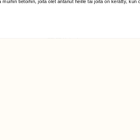
 muihin tietoihin, joita olet antanut heille tai joita on kerätty, kun 
(09) 228 08 210 (arkisin
klo 9-15)
Suomen
Luonto/tilaajapalvelu
Sörnäistenkatu 1
00580 Helsinki
ELU­
YHTEYSTIEDOT
ntaja on
Palautelomake
Yhteystiedot
palaute@suomenluonto.fi
Suomen Luonto
Sörnäistenkatu 1
00580 Helsinki
Mediatiedot
Tietosuojaseloste