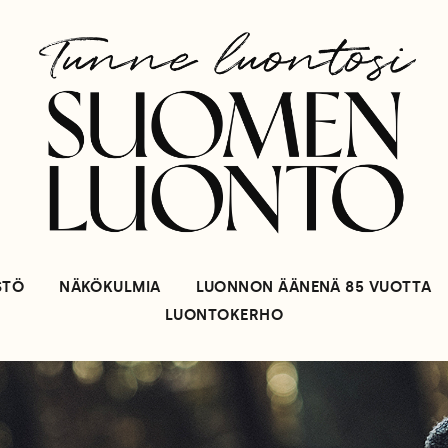
STÖ
NÄKÖKULMIA
LUONNON ÄÄNENÄ 85 VUOTTA
LUONTOKERHO