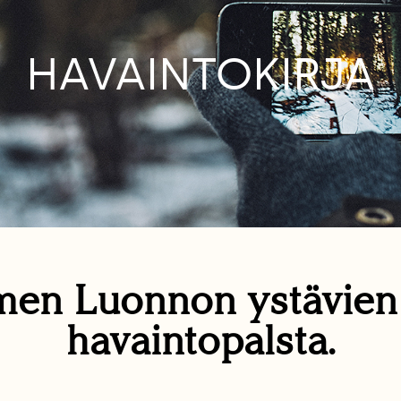
HAVAINTOKIRJA
en Luonnon ystävie
havaintopalsta.