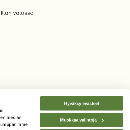
 illan valossa
Hyväksy evästeet
an
sen median,
Muokkaa valintoja
. Kumppanimme
TILAA
SUOMEN