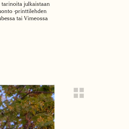
 tarinoita julkaistaan
onto -printtilehden
tubessa tai Vimeossa