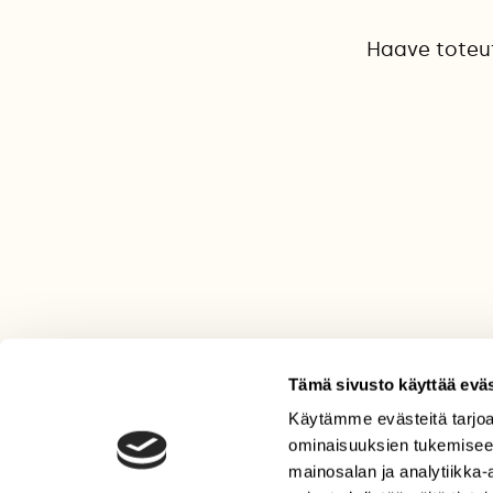
Haave toteutu
Tämä sivusto käyttää eväs
Käytämme evästeitä tarjoa
LEHTI
ominaisuuksien tukemisee
Uusin lehti
mainosalan ja analytiikka