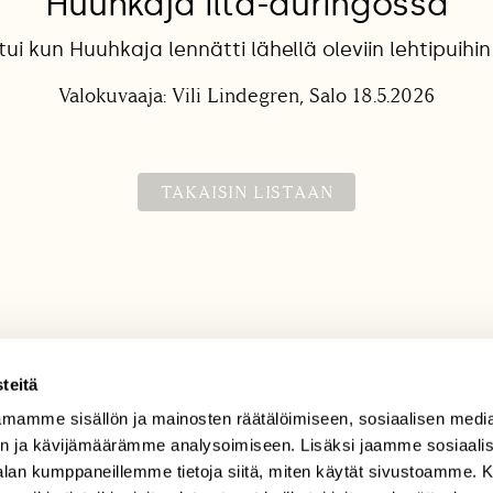
Huuhkaja ilta-auringossa
i kun Huuhkaja lennätti lähellä oleviin lehtipuihin
Valokuvaaja: Vili Lindegren, Salo 18.5.2026
TAKAISIN LISTAAN
teitä
mamme sisällön ja mainosten räätälöimiseen, sosiaalisen medi
TILAAJAPALVELU
n ja kävijämäärämme analysoimiseen. Lisäksi jaamme sosiaali
tilaajapalvelu@sll.fi
-alan kumppaneillemme tietoja siitä, miten käytät sivustoamme