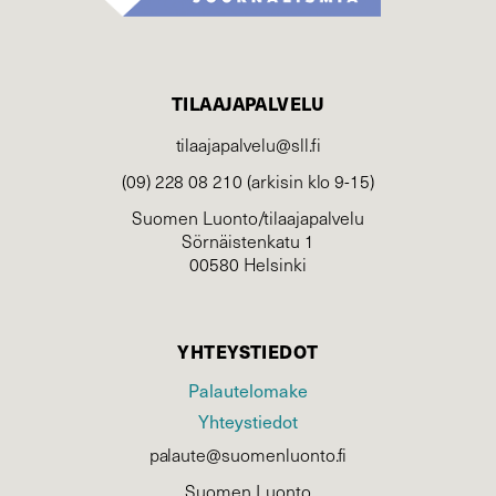
TILAAJAPALVELU
tilaajapalvelu@sll.fi
(09) 228 08 210 (arkisin klo 9-15)
Suomen Luonto/tilaajapalvelu
Sörnäistenkatu 1
00580 Helsinki
YHTEYSTIEDOT
Palautelomake
Yhteystiedot
palaute@suomenluonto.fi
Suomen Luonto