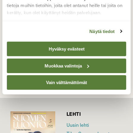
tietoja muihin tietoihin, joita olet antanut heille tai joita on
olevan eniten tundrahanhia, mutta myös
metsähanhia ja olipa tänä aamuna joukkoon
kerätty, kun olet käyttänyt heidän palvelujaan.
tullut valkoposkihanhiakin.
Näytä tiedot
Valokuvaaja: Irja Lehtinen, Vesilahti 7.4.2026
Hyväksy evästeet
TAKAISIN LISTAAN
Muokkaa valintoja
Vain välttämättömät
LEHTI
Uusin lehti