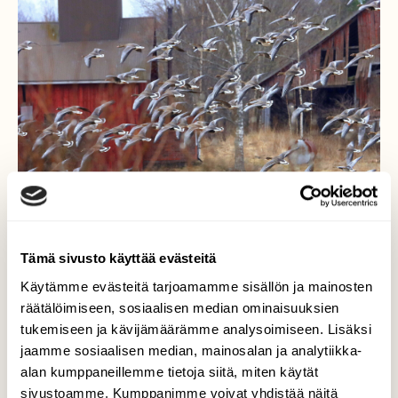
Tämä sivusto käyttää evästeitä
Käytämme evästeitä tarjoamamme sisällön ja mainosten
Huhtikuinen
räätälöimiseen, sosiaalisen median ominaisuuksien
tukemiseen ja kävijämäärämme analysoimiseen. Lisäksi
maalaismaisema
jaamme sosiaalisen median, mainosalan ja analytiikka-
alan kumppaneillemme tietoja siitä, miten käytät
Hanhia on ollut lähipelloilla viime päivinä ja
sivustoamme. Kumppanimme voivat yhdistää näitä
tänään 7.4.2026 erityisen paljon. Näyttää