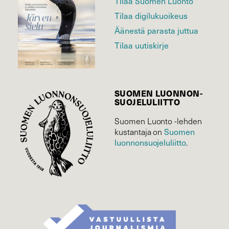
Tilaa Suomen Luonto
Tilaa digilukuoikeus
Äänestä parasta juttua
Tilaa uutiskirje
SUOMEN LUONNON­
SUOJELU­LIITTO
Suomen Luonto -lehden
Suomen
kustantaja on
luonnonsuojelu­liitto
.