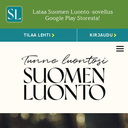
Lataa Suomen Luonto -sovellus
Google Play Storesta!
TILAA LEHTI
KIRJAUDU