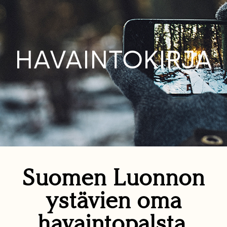
HAVAINTOKIRJA
Suomen Luonnon
ystävien oma
havaintopalsta.