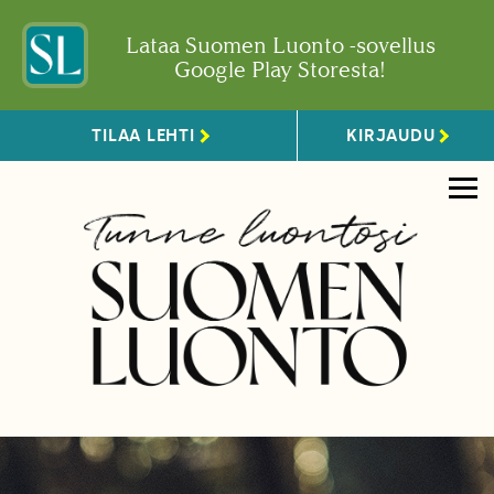
Lataa Suomen Luonto -sovellus
Google Play Storesta!
TILAA LEHTI
KIRJAUDU