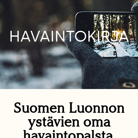
HAVAINTOKIRJA
Suomen Luonnon
ystävien oma
havaintopalsta.