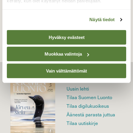
kerätty, kun olet käyttänyt heidän palvelujaan.
Näytä tiedot
TAKAISIN LISTAAN
Hyväksy evästeet
Muokkaa valintoja
Vain välttämättömät
LEHTI
Uusin lehti
Tilaa Suomen Luonto
Tilaa digilukuoikeus
Äänestä parasta juttua
Tilaa uutiskirje