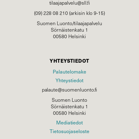
tilaajapalvelu@sll.fi
(09) 228 08 210 (arkisin klo 9-15)
Suomen Luonto/tilaajapalvelu
Sörnäistenkatu 1
00580 Helsinki
YHTEYSTIEDOT
Palautelomake
Yhteystiedot
palaute@suomenluonto.fi
Suomen Luonto
Sörnäistenkatu 1
00580 Helsinki
Mediatiedot
Tietosuojaseloste