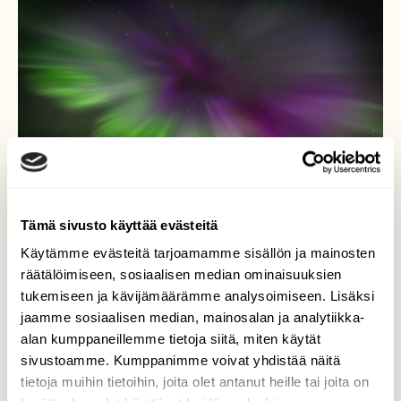
Tämä sivusto käyttää evästeitä
Käytämme evästeitä tarjoamamme sisällön ja mainosten
Pääsiäisen revontulia
räätälöimiseen, sosiaalisen median ominaisuuksien
tukemiseen ja kävijämäärämme analysoimiseen. Lisäksi
Lohtajan Ohtakarissa loimusivat komeat
jaamme sosiaalisen median, mainosalan ja analytiikka-
revontulet pitkänäperjantaina.
alan kumppaneillemme tietoja siitä, miten käytät
sivustoamme. Kumppanimme voivat yhdistää näitä
Valokuvaaja: Minna Heinonen, Ohtakari, Lohtaja
tietoja muihin tietoihin, joita olet antanut heille tai joita on
3.4.2026