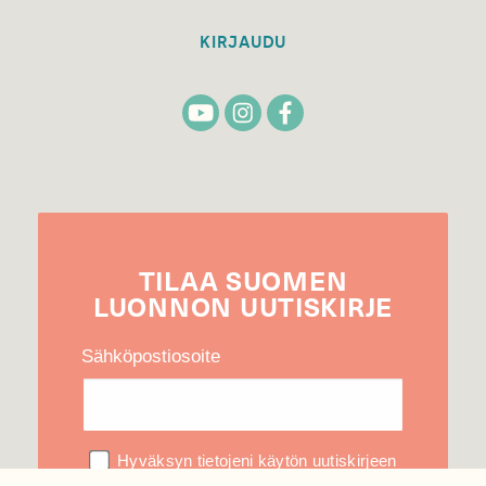
KIRJAUDU
TILAA
SUOMEN
LUONNON
UUTIS­KIRJE
Sähköpostiosoite
Hyväksyn tietojeni käytön uutiskirjeen
lähettämiseen