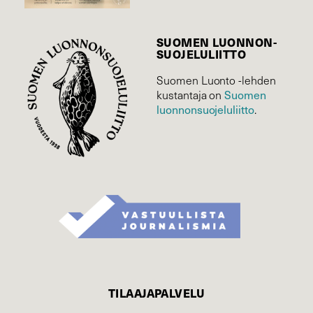
SUOMEN LUONNON­
SUOJELU­LIITTO
Suomen Luonto -lehden
Suomen
kustantaja on
luonnonsuojelu­liitto
.
TILAAJAPALVELU