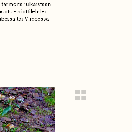
 tarinoita julkaistaan
onto -printtilehden
tubessa tai Vimeossa