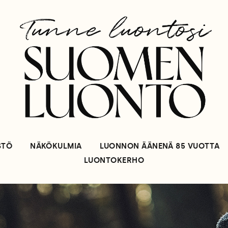
STÖ
NÄKÖKULMIA
LUONNON ÄÄNENÄ 85 VUOTTA
LUONTOKERHO