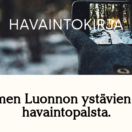
HAVAINTOKIRJA
en Luonnon ystävie
havaintopalsta.