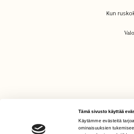
Kun rusko
Val
Tämä sivusto käyttää eväs
Käytämme evästeitä tarjoa
LEHTI
ominaisuuksien tukemisee
Uusin lehti