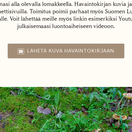
nasi alla olevalla lomakkeella. Havaintokirjan kuvia ja
tisivuilla. Toimitus poimii parhaat myös Suomen Lu
alle. Voit lähettää meille myös linkin esimerkiksi You
julkaisemaasi luontoaiheiseen videoon.
LÄHETÄ KUVA HAVAINTOKIRJAAN