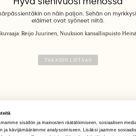
Hyvä sienivuosi menossa
kärpässientäkin on näin paljon. Sehän on myrkkysi
eläimet ovat syöneet niitä.
okuvaaja: Reijo Juurinen, Nuuksion kansallispuisto Hein
TAKAISIN LISTAAN
teitä
mamme sisällön ja mainosten räätälöimiseen, sosiaalisen medi
TILAAJAPALVELU
n ja kävijämäärämme analysoimiseen. Lisäksi jaamme sosiaali
tilaajapalvelu@sll.fi