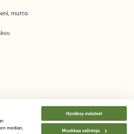
eni, mutta
äkuu
Hyväksy evästeet
an
sen median,
Muokkaa valintoja