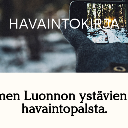
HAVAINTOKIRJA
en Luonnon ystävie
havaintopalsta.