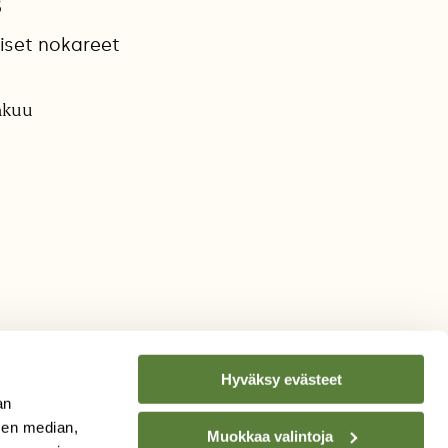
s
iset nokareet
äkuu
Hyväksy evästeet
an
sen median,
Muokkaa valintoja