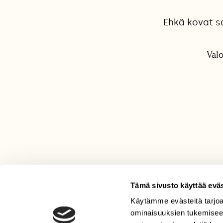
Ehkä kovat s
Val
Tämä sivusto käyttää eväs
Käytämme evästeitä tarjoa
LEHTI
ominaisuuksien tukemisee
Uusin lehti