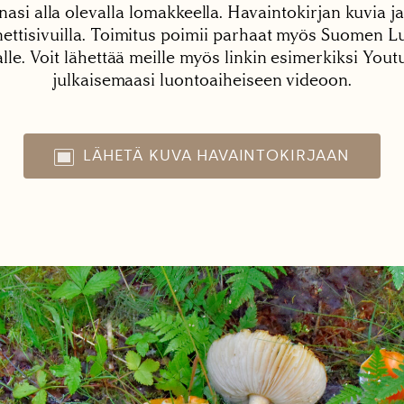
nasi alla olevalla lomakkeella. Havaintokirjan kuvia ja
tisivuilla. Toimitus poimii parhaat myös Suomen Lu
alle. Voit lähettää meille myös linkin esimerkiksi You
julkaisemaasi luontoaiheiseen videoon.
LÄHETÄ KUVA HAVAINTOKIRJAAN