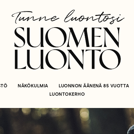
STÖ
NÄKÖKULMIA
LUONNON ÄÄNENÄ 85 VUOTTA
LUONTOKERHO