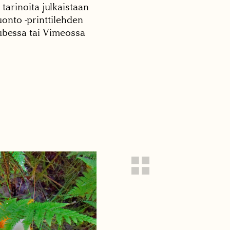
 tarinoita julkaistaan
onto -printtilehden
tubessa tai Vimeossa