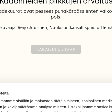
Kadonneiden pilkkujen arvoitu
adekuurot ovat pesseet punakärpässienten valko
pois.
okuvaaja: Reijo Juurinen, Nuuksion kansallispuisto Hein
TAKAISIN LISTAAN
teitä
mamme sisällön ja mainosten räätälöimiseen, sosiaalisen medi
TILAAJAPALVELU
n ja kävijämäärämme analysoimiseen. Lisäksi jaamme sosiaali
tilaajapalvelu@sll.fi