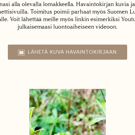
nasi alla olevalla lomakkeella. Havaintokirjan kuvia ja
tisivuilla. Toimitus poimii parhaat myös Suomen Lu
alle. Voit lähettää meille myös linkin esimerkiksi You
julkaisemaasi luontoaiheiseen videoon.
LÄHETÄ KUVA HAVAINTOKIRJAAN