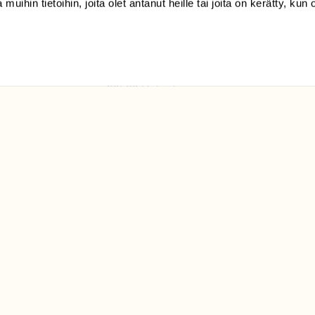
 muihin tietoihin, joita olet antanut heille tai joita on kerätty, kun 
(09) 228 08 210 (arkisin
klo 9-15)
Suomen
Luonto/tilaajapalvelu
Sörnäistenkatu 1
00580 Helsinki
ELU­
YHTEYSTIEDOT
ntaja on
Palautelomake
Yhteystiedot
palaute@suomenluonto.fi
Suomen Luonto
Sörnäistenkatu 1
00580 Helsinki
Mediatiedot
Tietosuojaseloste