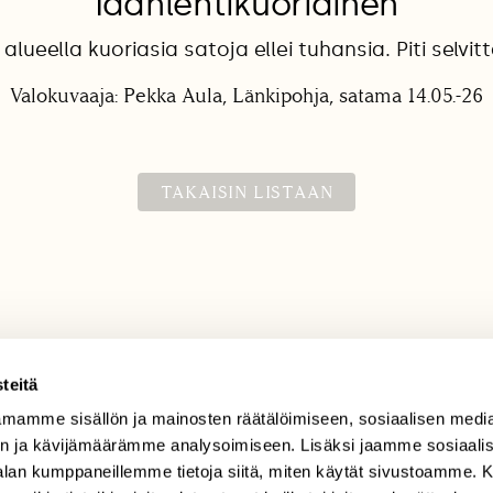
Idänlehtikuoriainen
 alueella kuoriasia satoja ellei tuhansia. Piti selvitt
Valokuvaaja: Pekka Aula, Länkipohja, satama 14.05.-26
TAKAISIN LISTAAN
teitä
mamme sisällön ja mainosten räätälöimiseen, sosiaalisen medi
TILAAJAPALVELU
n ja kävijämäärämme analysoimiseen. Lisäksi jaamme sosiaali
tilaajapalvelu@sll.fi
-alan kumppaneillemme tietoja siitä, miten käytät sivustoamme