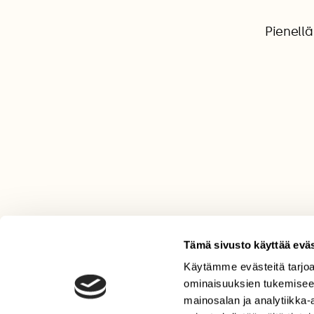
Pienellä
Tämä sivusto käyttää eväs
Käytämme evästeitä tarjoa
LEHTI
ominaisuuksien tukemisee
Uusin lehti
mainosalan ja analytiikka