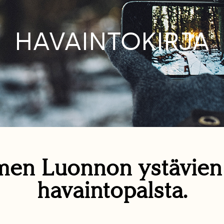
HAVAINTOKIRJA
en Luonnon ystävie
havaintopalsta.