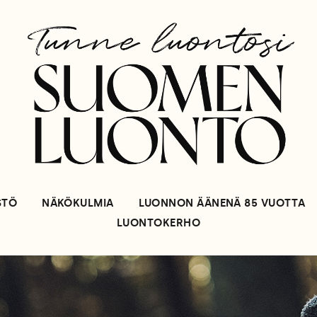
STÖ
NÄKÖKULMIA
LUONNON ÄÄNENÄ 85 VUOTTA
LUONTOKERHO