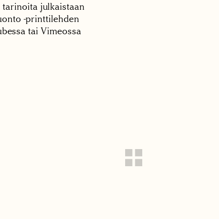
 tarinoita julkaistaan
onto -printtilehden
tubessa tai Vimeossa