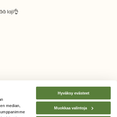
ää laji👌
Hyväksy evästeet
an
sen median,
Muokkaa valintoja
. Kumppanimme
TILAA
SUOMEN