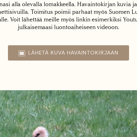
nasi alla olevalla lomakkeella. Havaintokirjan kuvia ja
tisivuilla. Toimitus poimii parhaat myös Suomen Lu
alle. Voit lähettää meille myös linkin esimerkiksi You
julkaisemaasi luontoaiheiseen videoon.
LÄHETÄ KUVA HAVAINTOKIRJAAN