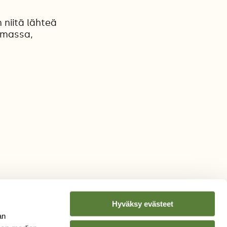
a
 niitä lähteä
lemassa,
Hyväksy evästeet
an