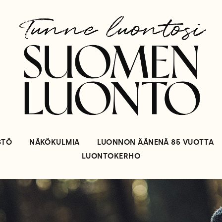
STÖ
NÄKÖKULMIA
LUONNON ÄÄNENÄ 85 VUOTTA
LUONTOKERHO