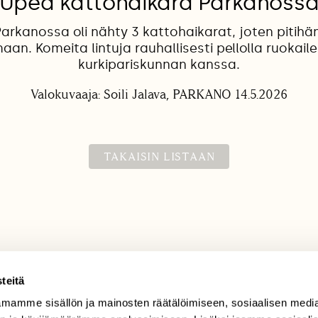
Upea kattohaikara Parkanoss
Parkanossa oli nähty 3 kattohaikarat, joten pitihän
an. Komeita lintuja rauhallisesti pellolla ruokai
kurkipariskunnan kanssa.
Valokuvaaja: Soili Jalava, PARKANO 14.5.2026
TAKAISIN LISTAAN
teitä
mamme sisällön ja mainosten räätälöimiseen, sosiaalisen medi
TILAAJAPALVELU