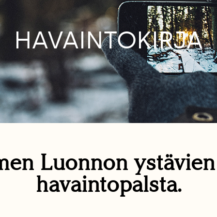
HAVAINTOKIRJA
en Luonnon ystävie
havaintopalsta.