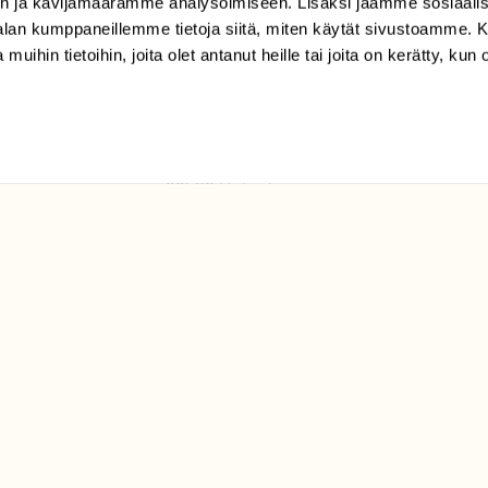
n ja kävijämäärämme analysoimiseen. Lisäksi jaamme sosiaali
tilaajapalvelu@sll.fi
-alan kumppaneillemme tietoja siitä, miten käytät sivustoamme
 muihin tietoihin, joita olet antanut heille tai joita on kerätty, kun 
(09) 228 08 210 (arkisin
klo 9-15)
Suomen
Luonto/tilaajapalvelu
Sörnäistenkatu 1
00580 Helsinki
ELU­
YHTEYSTIEDOT
ntaja on
Palautelomake
Yhteystiedot
palaute@suomenluonto.fi
Suomen Luonto
Sörnäistenkatu 1
00580 Helsinki
Mediatiedot