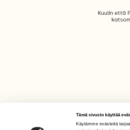
Kuulin että 
katsoma
Tämä sivusto käyttää eväs
Käytämme evästeitä tarjoa
LEHTI