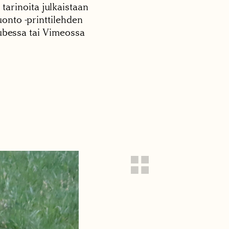
 tarinoita julkaistaan
onto -printtilehden
tubessa tai Vimeossa