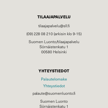
TILAAJAPALVELU
tilaajapalvelu@sll.fi
(09) 228 08 210 (arkisin klo 9-15)
Suomen Luonto/tilaajapalvelu
Sörnäistenkatu 1
00580 Helsinki
YHTEYSTIEDOT
Palautelomake
Yhteystiedot
palaute@suomenluonto.fi
Suomen Luonto
Sörnäistenkatu 1