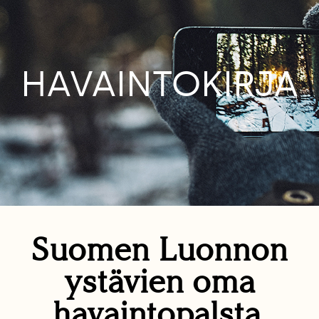
HAVAINTOKIRJA
Suomen Luonnon
ystävien oma
havaintopalsta.