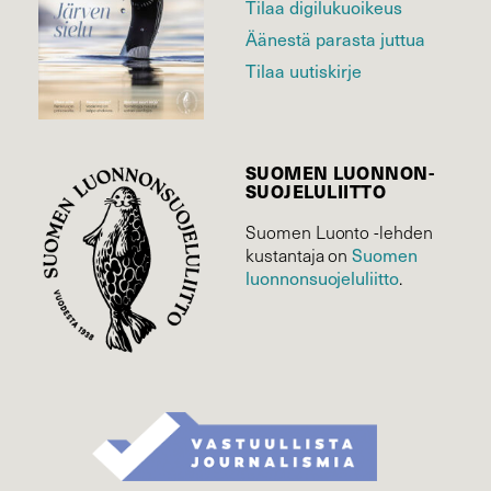
Tilaa digilukuoikeus
Äänestä parasta juttua
Tilaa uutiskirje
SUOMEN LUONNON­
SUOJELU­LIITTO
Suomen Luonto -lehden
kustantaja on
Suomen
luonnonsuojelu­liitto
.