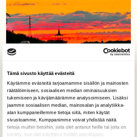
Tämä sivusto käyttää evästeitä
Käytämme evästeitä tarjoamamme sisällön ja mainosten
räätälöimiseen, sosiaalisen median ominaisuuksien
tukemiseen ja kävijämäärämme analysoimiseen. Lisäksi
jaamme sosiaalisen median, mainosalan ja analytiikka-
alan kumppaneillemme tietoja siitä, miten käytät
sivustoamme. Kumppanimme voivat yhdistää näitä
tietoja muihin tietoihin, joita olet antanut heille tai joita on
Ilta Saimaalla
kerätty, kun olet käyttänyt heidän palvelujaan.