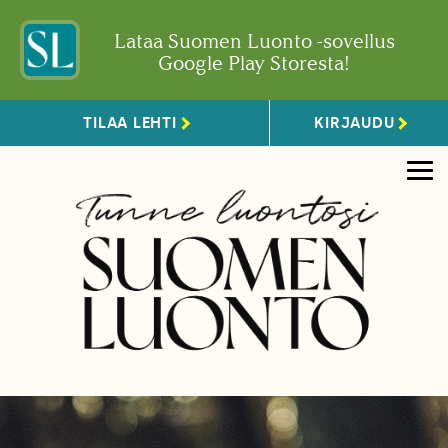
Lataa Suomen Luonto -sovellus
Google Play Storesta!
TILAA LEHTI
KIRJAUDU