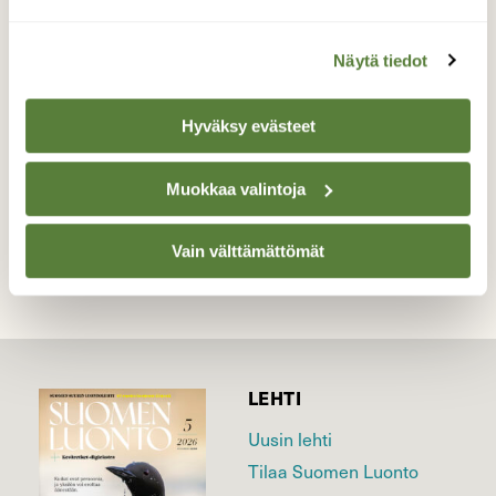
Kaunis kesäilta veneellä Saimaalla.
Näytä tiedot
Valokuvaaja: Susanna Vuorela, Lappeenranta
20.06.2026
Hyväksy evästeet
Muokkaa valintoja
TAKAISIN LISTAAN
Vain välttämättömät
LEHTI
Uusin lehti
Tilaa Suomen Luonto