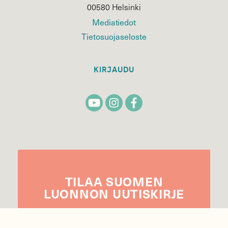
00580 Helsinki
Mediatiedot
Tietosuojaseloste
KIRJAUDU
TILAA
SUOMEN
LUONNON
UUTIS­KIRJE
Sähköpostiosoite