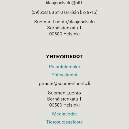
tilaajapalvelu@sll.fi
(09) 228 08 210 (arkisin klo 9-15)
Suomen Luonto/tilaajapalvelu
Sörnäistenkatu 1
00580 Helsinki
YHTEYSTIEDOT
Palautelomake
Yhteystiedot
palaute@suomenluonto.fi
Suomen Luonto
Sörnäistenkatu 1
00580 Helsinki
Mediatiedot
Tietosuojaseloste