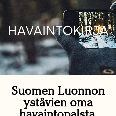
HAVAINTOKIRJA
Suomen Luonnon
ystävien oma
havaintopalsta.