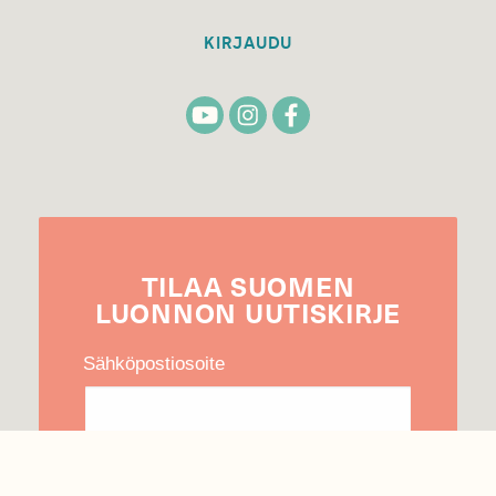
KIRJAUDU
TILAA
SUOMEN
LUONNON
UUTIS­KIRJE
Sähköpostiosoite
Hyväksyn tietojeni käytön uutiskirjeen
lähettämiseen