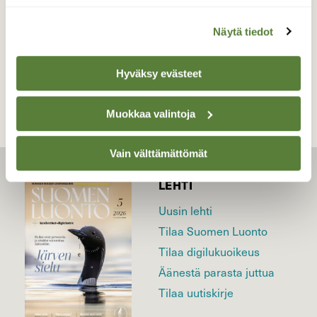
Näytä tiedot
TAKAISIN LISTAAN
Hyväksy evästeet
Muokkaa valintoja
Vain välttämättömät
LEHTI
Uusin lehti
Tilaa Suomen Luonto
Tilaa digilukuoikeus
Äänestä parasta juttua
Tilaa uutiskirje