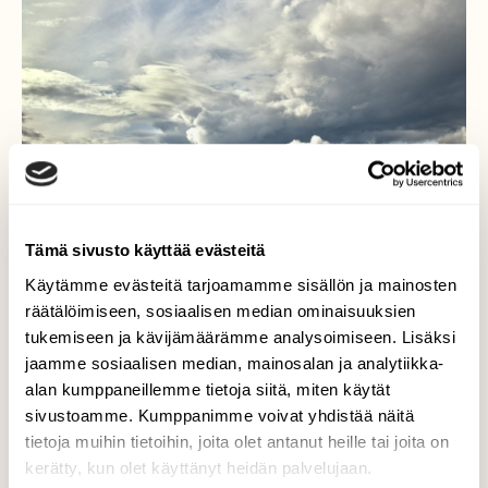
Tämä sivusto käyttää evästeitä
Käytämme evästeitä tarjoamamme sisällön ja mainosten
räätälöimiseen, sosiaalisen median ominaisuuksien
tukemiseen ja kävijämäärämme analysoimiseen. Lisäksi
jaamme sosiaalisen median, mainosalan ja analytiikka-
Pilvet.
alan kumppaneillemme tietoja siitä, miten käytät
sivustoamme. Kumppanimme voivat yhdistää näitä
Hetki ennen sadetta.
tietoja muihin tietoihin, joita olet antanut heille tai joita on
kerätty, kun olet käyttänyt heidän palvelujaan.
Valokuvaaja: Lasse Rokka, Valkeakoski. 02.07.2026