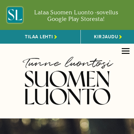
Lataa Suomen Luonto -sovellus
Google Play Storesta!
TILAA LEHTI
KIRJAUDU