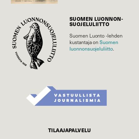
SUOMEN LUONNON­
SUOJELU­LIITTO
Suomen Luonto -lehden
Suomen
kustantaja on
luonnonsuojelu­liitto
.
TILAAJAPALVELU