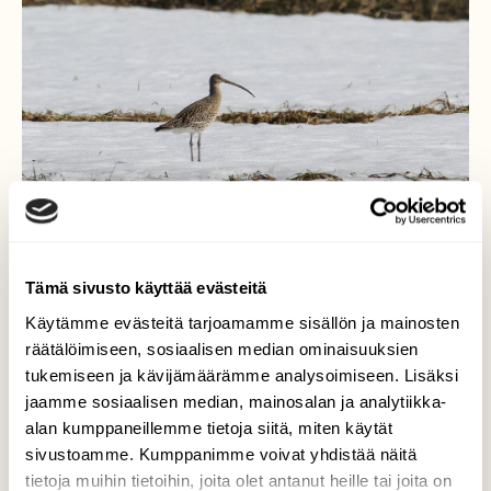
Tämä sivusto käyttää evästeitä
Käytämme evästeitä tarjoamamme sisällön ja mainosten
Isokuovi
räätälöimiseen, sosiaalisen median ominaisuuksien
tukemiseen ja kävijämäärämme analysoimiseen. Lisäksi
Isokuovilla on komea nokka. Tämä yksilö
jaamme sosiaalisen median, mainosalan ja analytiikka-
tepasteli Puntarikosken pelloilla aurinkoisena
alan kumppaneillemme tietoja siitä, miten käytät
perjantai iltapäivänä.
sivustoamme. Kumppanimme voivat yhdistää näitä
tietoja muihin tietoihin, joita olet antanut heille tai joita on
Valokuvaaja: Jaana Saarelainen, Puntarikoski,