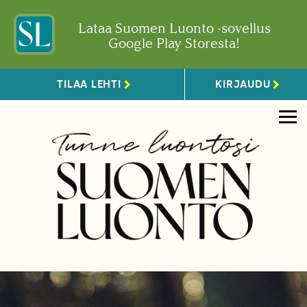
Lataa Suomen Luonto -sovellus
Google Play Storesta!
TILAA LEHTI
KIRJAUDU