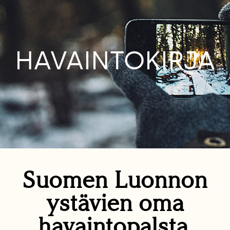
HAVAINTOKIRJA
Suomen Luonnon
ystävien oma
havaintopalsta.