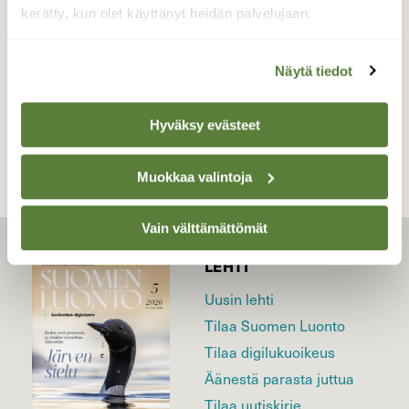
kerätty, kun olet käyttänyt heidän palvelujaan.
Joensuu 21.4.2023
Näytä tiedot
TAKAISIN LISTAAN
Hyväksy evästeet
Muokkaa valintoja
Vain välttämättömät
LEHTI
Uusin lehti
Tilaa Suomen Luonto
Tilaa digilukuoikeus
Äänestä parasta juttua
Tilaa uutiskirje