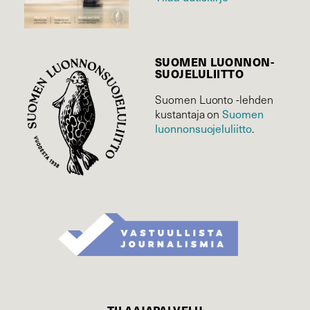
SUOMEN LUONNON­
SUOJELU­LIITTO
Suomen Luonto -lehden
Suomen
kustantaja on
luonnonsuojelu­liitto
.