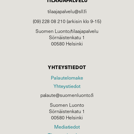
TILAAJAPALVELU
tilaajapalvelu@sll.fi
(09) 228 08 210 (arkisin klo 9-15)
Suomen Luonto/tilaajapalvelu
Sörnäistenkatu 1
00580 Helsinki
YHTEYSTIEDOT
Palautelomake
Yhteystiedot
palaute@suomenluonto.fi
Suomen Luonto
Sörnäistenkatu 1
00580 Helsinki
Mediatiedot