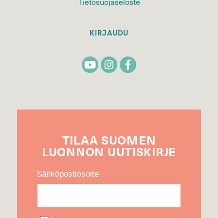
Tietosuojaseloste
KIRJAUDU
TILAA
SUOMEN
LUONNON
UUTIS­KIRJE
Sähköpostiosoite