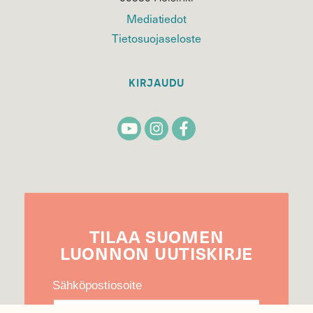
Mediatiedot
Tietosuojaseloste
KIRJAUDU
TILAA
SUOMEN
LUONNON
UUTIS­KIRJE
Sähköpostiosoite