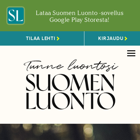
Lataa Suomen Luonto -sovellus
Google Play Storesta!
TILAA LEHTI
KIRJAUDU