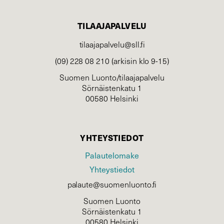
TILAAJAPALVELU
tilaajapalvelu@sll.fi
(09) 228 08 210 (arkisin klo 9-15)
Suomen Luonto/tilaajapalvelu
Sörnäistenkatu 1
00580 Helsinki
YHTEYSTIEDOT
Palautelomake
Yhteystiedot
palaute@suomenluonto.fi
Suomen Luonto
Sörnäistenkatu 1
00580 Helsinki