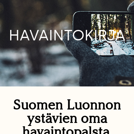
HAVAINTOKIRJA
Suomen Luonnon
ystävien oma
havaintopalsta.