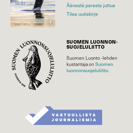
Äänestä parasta juttua
Tilaa uutiskirje
SUOMEN LUONNON­
SUOJELU­LIITTO
Suomen Luonto -lehden
Suomen
kustantaja on
luonnonsuojelu­liitto
.