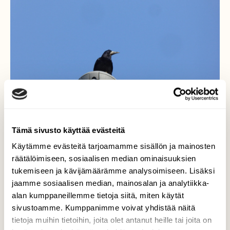
Tämä sivusto käyttää evästeitä
Käytämme evästeitä tarjoamamme sisällön ja mainosten
räätälöimiseen, sosiaalisen median ominaisuuksien
tukemiseen ja kävijämäärämme analysoimiseen. Lisäksi
jaamme sosiaalisen median, mainosalan ja analytiikka-
Tarkkailija
alan kumppaneillemme tietoja siitä, miten käytät
sivustoamme. Kumppanimme voivat yhdistää näitä
Lintu oli katulampun päällä tarkkailemassa
tietoja muihin tietoihin, joita olet antanut heille tai joita on