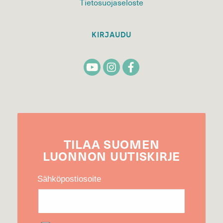
Tietosuojaseloste
KIRJAUDU
TILAA
SUOMEN
LUONNON
UUTIS­KIRJE
Sähköpostiosoite