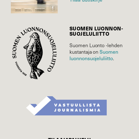
SUOMEN LUONNON­
SUOJELU­LIITTO
Suomen Luonto -lehden
kustantaja on
Suomen
luonnonsuojelu­liitto
.