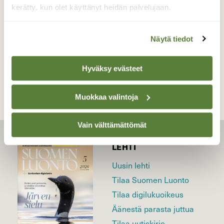
kerätty, kun olet käyttänyt heidän palvelujaan.
Ruona 6.12.2014
Näytä tiedot
TAKAISIN LISTAAN
Hyväksy evästeet
Muokkaa valintoja
Vain välttämättömät
LEHTI
Uusin lehti
Tilaa Suomen Luonto
Tilaa digilukuoikeus
Äänestä parasta juttua
Tilaa uutiskirje