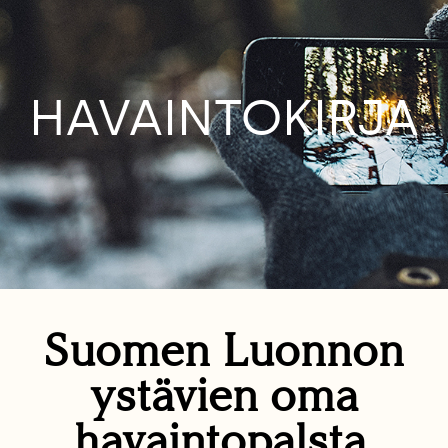
HAVAINTOKIRJA
Suomen Luonnon
ystävien oma
havaintopalsta.