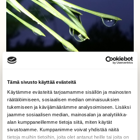
Tämä sivusto käyttää evästeitä
Käytämme evästeitä tarjoamamme sisällön ja mainosten
Itsenäisyyspäivän pisaroita!
räätälöimiseen, sosiaalisen median ominaisuuksien
tukemiseen ja kävijämäärämme analysoimiseen. Lisäksi
Pilvinen hämäryys hallitsi metsässä,
jaamme sosiaalisen median, mainosalan ja analytiikka-
pisaroita näytti olevan joka neulasessa.
alan kumppaneillemme tietoja siitä, miten käytät
Kimallusta kuin linnan juhlissa.
sivustoamme. Kumppanimme voivat yhdistää näitä
tietoja muihin tietoihin, joita olet antanut heille tai joita on
Valokuvaaja: Marja-Liisa Paavola, Rauman Lappi,