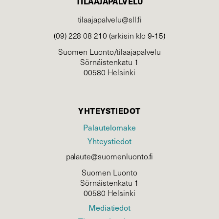
TILAAJAPALVELU
tilaajapalvelu@sll.fi
(09) 228 08 210 (arkisin klo 9-15)
Suomen Luonto/tilaajapalvelu
Sörnäistenkatu 1
00580 Helsinki
YHTEYSTIEDOT
Palautelomake
Yhteystiedot
palaute@suomenluonto.fi
Suomen Luonto
Sörnäistenkatu 1
00580 Helsinki
Mediatiedot