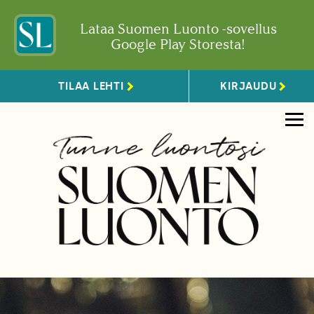
Lataa Suomen Luonto -sovellus
Google Play Storesta!
TILAA LEHTI
KIRJAUDU