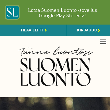
Lataa Suomen Luonto -sovellus
Google Play Storesta!
TILAA LEHTI
KIRJAUDU