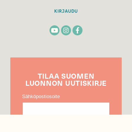
KIRJAUDU
TILAA
SUOMEN
LUONNON
UUTIS­KIRJE
Sähköpostiosoite
Hyväksyn tietojeni käytön uutiskirjeen
lähettämiseen