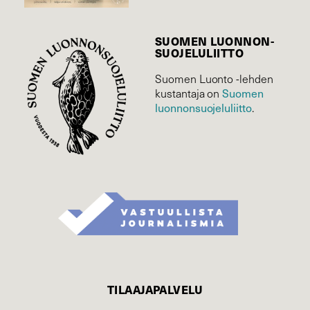
SUOMEN LUONNON­
SUOJELU­LIITTO
Suomen Luonto -lehden
Suomen
kustantaja on
luonnonsuojelu­liitto
.
TILAAJAPALVELU