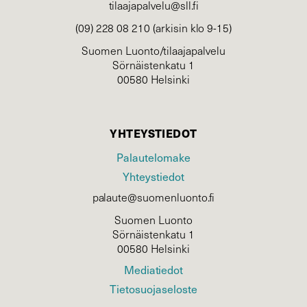
tilaajapalvelu@sll.fi
(09) 228 08 210 (arkisin klo 9-15)
Suomen Luonto/tilaajapalvelu
Sörnäistenkatu 1
00580 Helsinki
YHTEYSTIEDOT
Palautelomake
Yhteystiedot
palaute@suomenluonto.fi
Suomen Luonto
Sörnäistenkatu 1
00580 Helsinki
Mediatiedot
Tietosuojaseloste