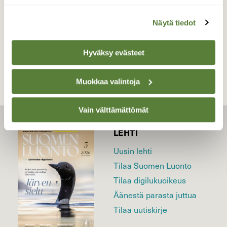
Näytä tiedot
TAKAISIN LISTAAN
Hyväksy evästeet
Muokkaa valintoja
Vain välttämättömät
LEHTI
Uusin lehti
Tilaa Suomen Luonto
Tilaa digilukuoikeus
Äänestä parasta juttua
Tilaa uutiskirje