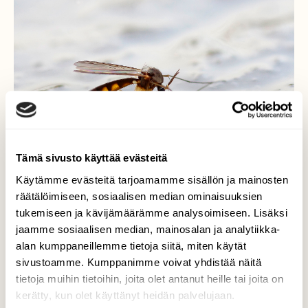
Tämä sivusto käyttää evästeitä
Käytämme evästeitä tarjoamamme sisällön ja mainosten
räätälöimiseen, sosiaalisen median ominaisuuksien
tukemiseen ja kävijämäärämme analysoimiseen. Lisäksi
jaamme sosiaalisen median, mainosalan ja analytiikka-
.....kerro, kerro kuvastin.....
alan kumppaneillemme tietoja siitä, miten käytät
sivustoamme. Kumppanimme voivat yhdistää näitä
Sääski jäällä.
tietoja muihin tietoihin, joita olet antanut heille tai joita on
kerätty, kun olet käyttänyt heidän palvelujaan.
Valokuvaaja: Juhani Harkas, Taivassalo 07.12.2014