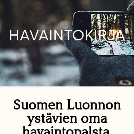
HAVAINTOKIRJA
Suomen Luonnon
ystävien oma
havaintopalsta.