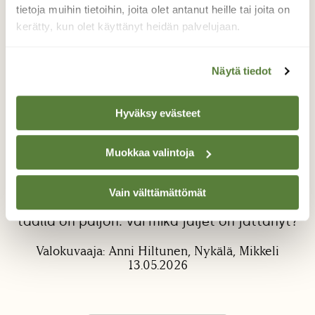
tietoja muihin tietoihin, joita olet antanut heille tai joita on
kerätty, kun olet käyttänyt heidän palvelujaan.
Näytä tiedot
Hyväksy evästeet
Jäljet hiekassa
Muokkaa valintoja
Kenen jäljet hiekkarannalla? Tänään rannalle
oli ilmestynyt jäljet, joita ei eilen ollut. Voisiko
jäljet hiekalla olla sisiliskon? Viiva ja pienet
Vain välttämättömät
jalanjäljet molemminpuolin viivaa. Sisiliskoja
täällä on paljon. Vai mikä jäljet on jättänyt?
Valokuvaaja: Anni Hiltunen, Nykälä, Mikkeli
13.05.2026