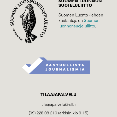
SUOMEN LUONNON­
SUOJELU­LIITTO
Suomen Luonto -lehden
Suomen
kustantaja on
luonnonsuojelu­liitto
.
TILAAJAPALVELU
tilaajapalvelu@sll.fi
(09) 228 08 210 (arkisin klo 9-15)