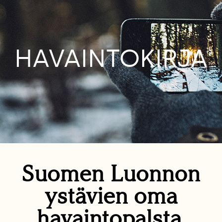
HAVAINTOKIRJA
Suomen Luonnon
ystävien oma
havaintopalsta.