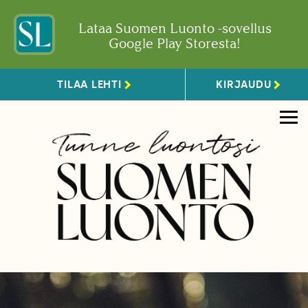
Lataa Suomen Luonto -sovellus
Google Play Storesta!
TILAA LEHTI
KIRJAUDU