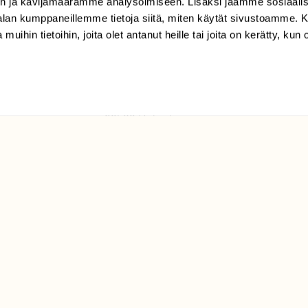
n ja kävijämäärämme analysoimiseen. Lisäksi jaamme sosiaali
tilaajapalvelu@sll.fi
-alan kumppaneillemme tietoja siitä, miten käytät sivustoamme
 muihin tietoihin, joita olet antanut heille tai joita on kerätty, kun 
(09) 228 08 210 (arkisin
klo 9-15)
Suomen
Luonto/tilaajapalvelu
Sörnäistenkatu 1
00580 Helsinki
ELU­
YHTEYSTIEDOT
ntaja on
Palautelomake
Yhteystiedot
palaute@suomenluonto.fi
Suomen Luonto
Sörnäistenkatu 1
00580 Helsinki
Mediatiedot