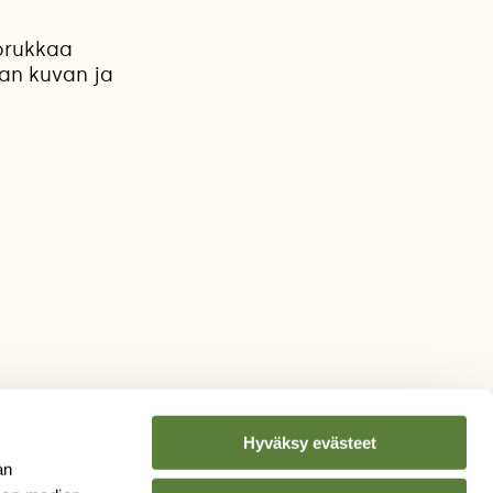
porukkaa
an kuvan ja
Hyväksy evästeet
an