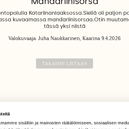
Mandariinisorsa
ontopolulla Katariinanlaaksossa.Siellä oli paljon 
ssa kuvaamassa mandariinisorsaa.Otin muutam
tässä yksi niistä
Valokuvaaja: Juha Naukkarinen, Kaarina 9.4.2026
TAKAISIN LISTAAN
teitä
mamme sisällön ja mainosten räätälöimiseen, sosiaalisen medi
TILAAJAPALVELU