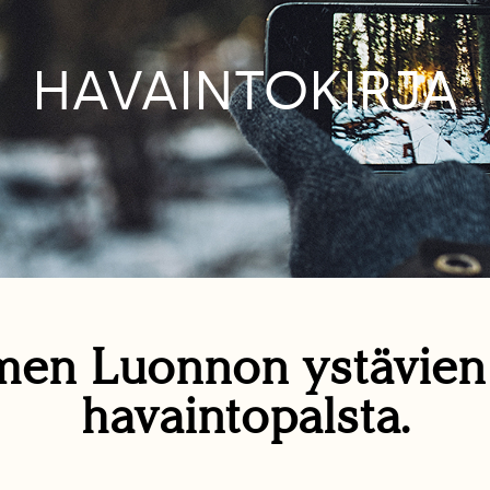
HAVAINTOKIRJA
en Luonnon ystävie
havaintopalsta.