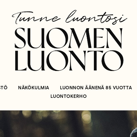
STÖ
NÄKÖKULMIA
LUONNON ÄÄNENÄ 85 VUOTTA
LUONTOKERHO