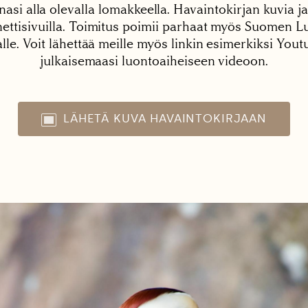
nasi alla olevalla lomakkeella. Havaintokirjan kuvia ja
tisivuilla. Toimitus poimii parhaat myös Suomen Lu
alle. Voit lähettää meille myös linkin esimerkiksi You
julkaisemaasi luontoaiheiseen videoon.
LÄHETÄ KUVA HAVAINTOKIRJAAN