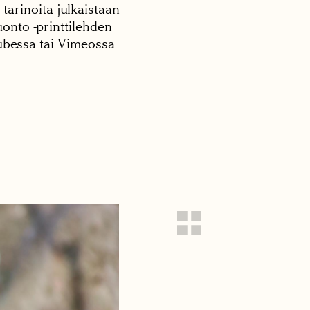
 tarinoita julkaistaan
onto -printtilehden
tubessa tai Vimeossa