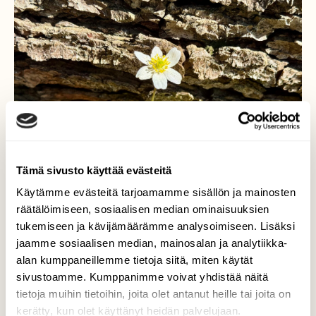
Tämä sivusto käyttää evästeitä
Käytämme evästeitä tarjoamamme sisällön ja mainosten
räätälöimiseen, sosiaalisen median ominaisuuksien
tukemiseen ja kävijämäärämme analysoimiseen. Lisäksi
jaamme sosiaalisen median, mainosalan ja analytiikka-
alan kumppaneillemme tietoja siitä, miten käytät
VALKOVUOKKO
sivustoamme. Kumppanimme voivat yhdistää näitä
tietoja muihin tietoihin, joita olet antanut heille tai joita on
Eka Valkovuokko. Littoistenjärvi, Kaarina
kerätty, kun olet käyttänyt heidän palvelujaan.