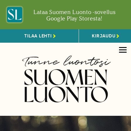
Lataa Suomen Luonto -sovellus
Google Play Storesta!
TILAA LEHTI
KIRJAUDU