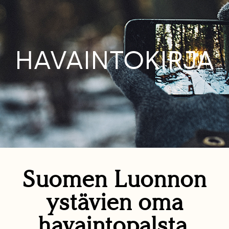
HAVAINTOKIRJA
Suomen Luonnon
ystävien oma
havaintopalsta.