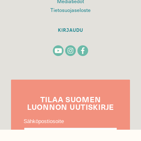
Mediatiedot
Tietosuojaseloste
KIRJAUDU
TILAA
SUOMEN
LUONNON
UUTIS­KIRJE
Sähköpostiosoite