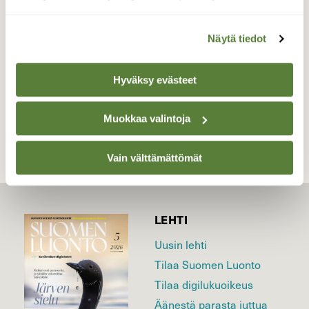
12.4.2026
Valokuvaaja: Juhani Peltonen, Kaarina 12.4.2026
Näytä tiedot
Hyväksy evästeet
TAKAISIN LISTAAN
Muokkaa valintoja
Vain välttämättömät
LEHTI
Uusin lehti
Tilaa Suomen Luonto
Tilaa digilukuoikeus
Äänestä parasta juttua