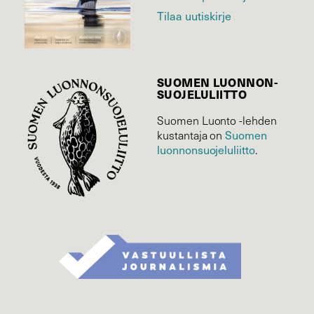
Tilaa uutiskirje
SUOMEN LUONNON­
SUOJELU­LIITTO
Suomen Luonto -lehden
Suomen
kustantaja on
luonnonsuojelu­liitto
.