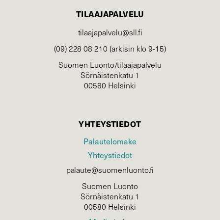
TILAAJAPALVELU
tilaajapalvelu@sll.fi
(09) 228 08 210 (arkisin klo 9-15)
Suomen Luonto/tilaajapalvelu
Sörnäistenkatu 1
00580 Helsinki
YHTEYSTIEDOT
Palautelomake
Yhteystiedot
palaute@suomenluonto.fi
Suomen Luonto
Sörnäistenkatu 1
00580 Helsinki