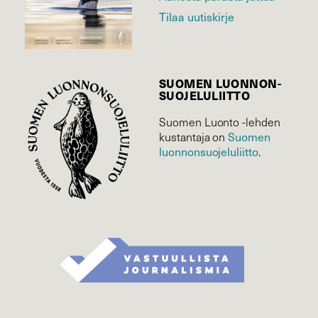
Tilaa uutiskirje
SUOMEN LUONNON­
SUOJELU­LIITTO
Suomen Luonto -lehden
kustantaja on
Suomen
luonnonsuojelu­liitto
.