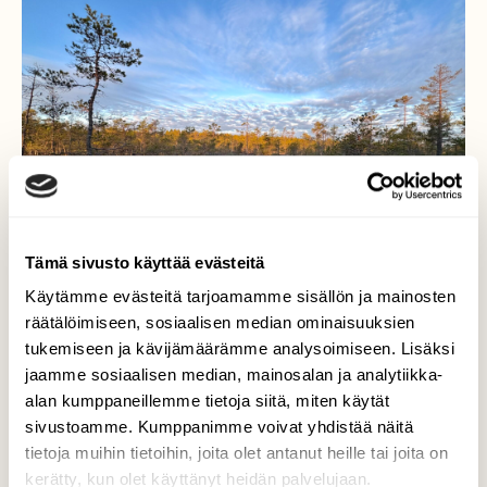
Tämä sivusto käyttää evästeitä
Käytämme evästeitä tarjoamamme sisällön ja mainosten
räätälöimiseen, sosiaalisen median ominaisuuksien
tukemiseen ja kävijämäärämme analysoimiseen. Lisäksi
jaamme sosiaalisen median, mainosalan ja analytiikka-
alan kumppaneillemme tietoja siitä, miten käytät
Kappale kauneinta Suomea
sivustoamme. Kumppanimme voivat yhdistää näitä
tietoja muihin tietoihin, joita olet antanut heille tai joita on
Kappale kauneinta Suomea…Kurjenrahkan
kerätty, kun olet käyttänyt heidän palvelujaan.