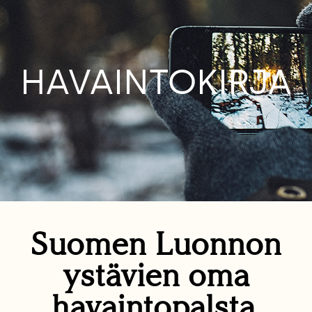
HAVAINTOKIRJA
Suomen Luonnon
ystävien oma
havaintopalsta.