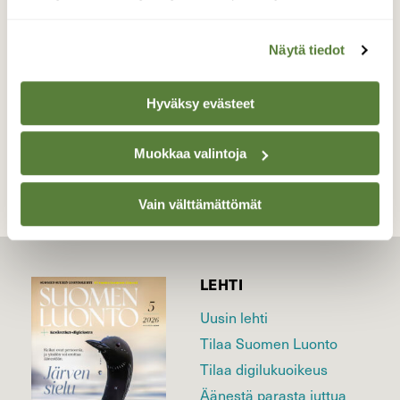
Kansallispuisto 12.4.2026
Valokuvaaja: Juhani Peltonen, Pöytyä 12.4.2026
Näytä tiedot
Hyväksy evästeet
TAKAISIN LISTAAN
Muokkaa valintoja
Vain välttämättömät
LEHTI
Uusin lehti
Tilaa Suomen Luonto
Tilaa digilukuoikeus
Äänestä parasta juttua