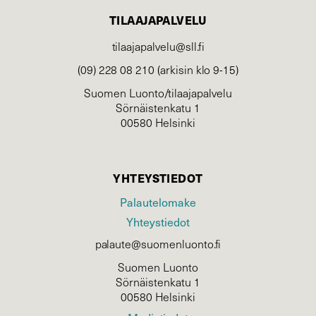
TILAAJAPALVELU
tilaajapalvelu@sll.fi
(09) 228 08 210 (arkisin klo 9-15)
Suomen Luonto/tilaajapalvelu
Sörnäistenkatu 1
00580 Helsinki
YHTEYSTIEDOT
Palautelomake
Yhteystiedot
palaute@suomenluonto.fi
Suomen Luonto
Sörnäistenkatu 1
00580 Helsinki