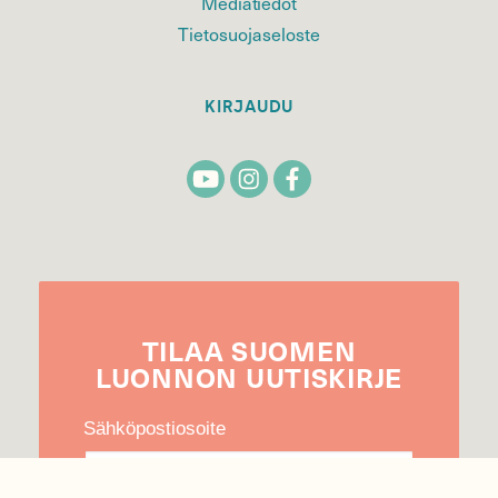
Mediatiedot
Tietosuojaseloste
KIRJAUDU
TILAA
SUOMEN
LUONNON
UUTIS­KIRJE
Sähköpostiosoite