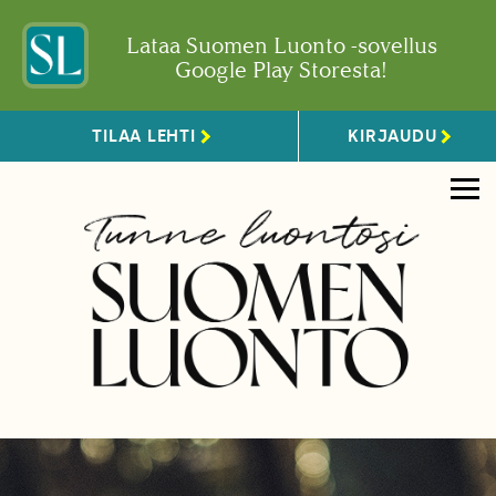
Lataa Suomen Luonto -sovellus
Google Play Storesta!
TILAA LEHTI
KIRJAUDU