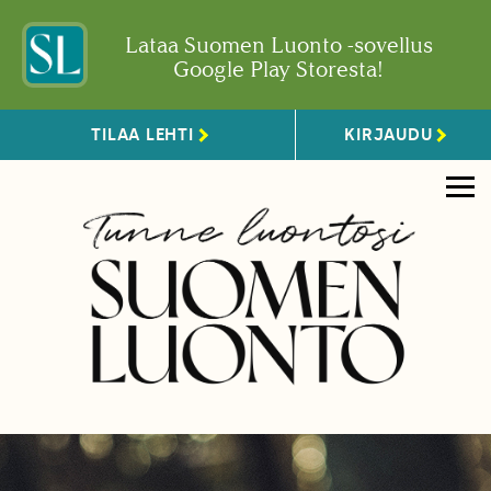
Lataa Suomen Luonto -sovellus
Google Play Storesta!
TILAA LEHTI
KIRJAUDU