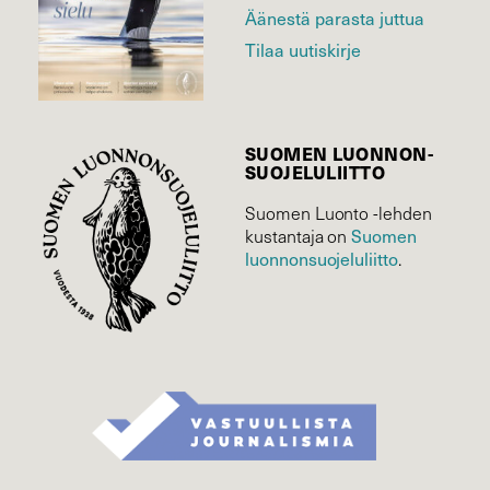
Äänestä parasta juttua
Tilaa uutiskirje
SUOMEN LUONNON­
SUOJELU­LIITTO
Suomen Luonto -lehden
Suomen
kustantaja on
luonnonsuojelu­liitto
.