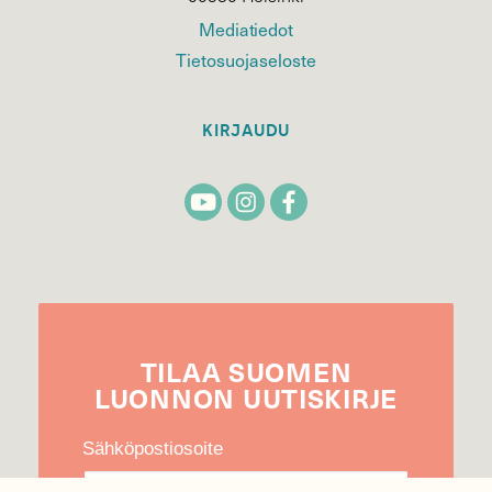
Mediatiedot
Tietosuojaseloste
KIRJAUDU
TILAA
SUOMEN
LUONNON
UUTIS­KIRJE
Sähköpostiosoite