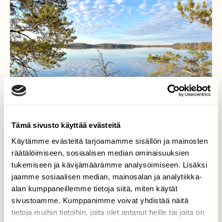
Tämä sivusto käyttää evästeitä
Käytämme evästeitä tarjoamamme sisällön ja mainosten
räätälöimiseen, sosiaalisen median ominaisuuksien
tukemiseen ja kävijämäärämme analysoimiseen. Lisäksi
jaamme sosiaalisen median, mainosalan ja analytiikka-
Kappale kauneinta Suomea
alan kumppaneillemme tietoja siitä, miten käytät
sivustoamme. Kumppanimme voivat yhdistää näitä
Kappale kauneinta Suomea…Savojärvi,
tietoja muihin tietoihin, joita olet antanut heille tai joita on