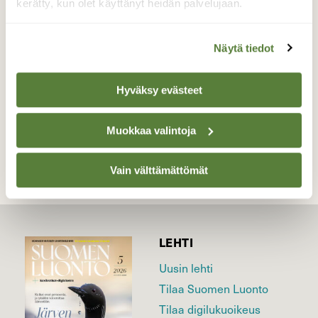
Kurjenrahkan Kansallispuisto 12.4.2026
kerätty, kun olet käyttänyt heidän palvelujaan.
Klo:07.40
Valokuvaaja: Juhani Peltonen, Pöytyä 12.4.2026
Näytä tiedot
Hyväksy evästeet
TAKAISIN LISTAAN
Muokkaa valintoja
Vain välttämättömät
LEHTI
Uusin lehti
Tilaa Suomen Luonto
Tilaa digilukuoikeus