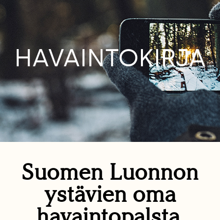
HAVAINTOKIRJA
Suomen Luonnon
ystävien oma
havaintopalsta.