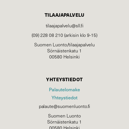
TILAAJAPALVELU
tilaajapalvelu@sll.fi
(09) 228 08 210 (arkisin klo 9-15)
Suomen Luonto/tilaajapalvelu
Sörnäistenkatu 1
00580 Helsinki
YHTEYSTIEDOT
Palautelomake
Yhteystiedot
palaute@suomenluonto.fi
Suomen Luonto
Sörnäistenkatu 1
00580 Helsinki