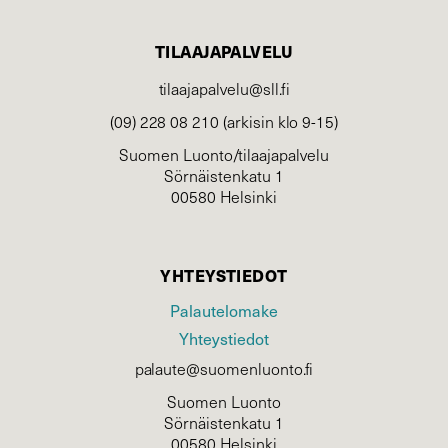
TILAAJAPALVELU
tilaajapalvelu@sll.fi
(09) 228 08 210 (arkisin klo 9-15)
Suomen Luonto/tilaajapalvelu
Sörnäistenkatu 1
00580 Helsinki
YHTEYSTIEDOT
Palautelomake
Yhteystiedot
palaute@suomenluonto.fi
Suomen Luonto
Sörnäistenkatu 1
00580 Helsinki