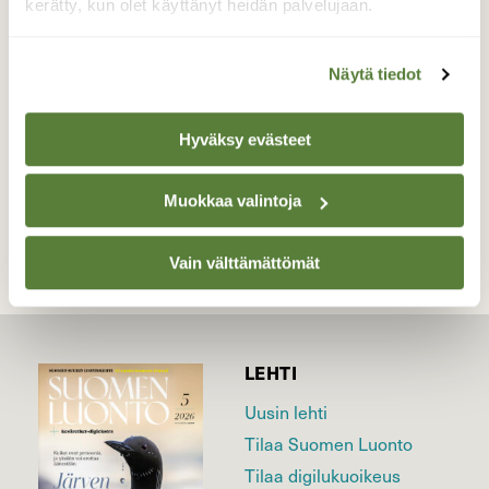
Kurjenrahkan Kansallispuisto 13.4.2026
kerätty, kun olet käyttänyt heidän palvelujaan.
Klo:06.18
Valokuvaaja: Juhani Peltonen, Pöytyä 13.4.2026
Näytä tiedot
Hyväksy evästeet
TAKAISIN LISTAAN
Muokkaa valintoja
Vain välttämättömät
LEHTI
Uusin lehti
Tilaa Suomen Luonto
Tilaa digilukuoikeus