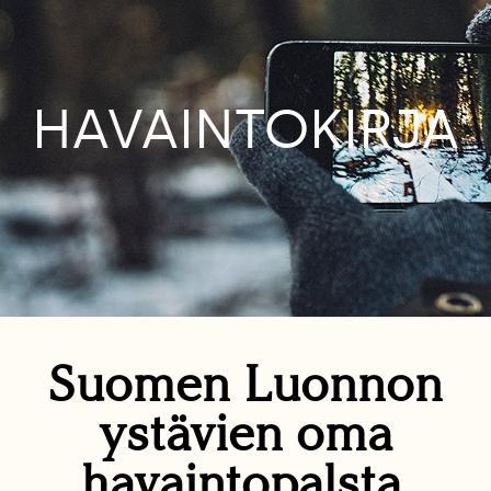
HAVAINTOKIRJA
Suomen Luonnon
ystävien oma
havaintopalsta.