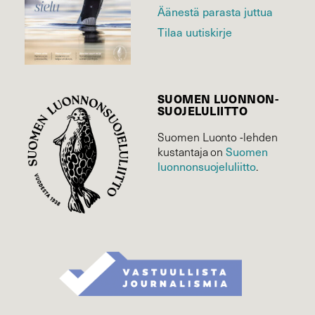
Äänestä parasta juttua
Tilaa uutiskirje
SUOMEN LUONNON­
SUOJELU­LIITTO
Suomen Luonto -lehden
Suomen
kustantaja on
luonnonsuojelu­liitto
.