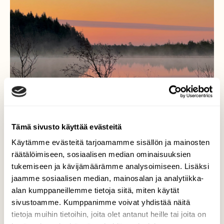
Tämä sivusto käyttää evästeitä
Käytämme evästeitä tarjoamamme sisällön ja mainosten
räätälöimiseen, sosiaalisen median ominaisuuksien
tukemiseen ja kävijämäärämme analysoimiseen. Lisäksi
jaamme sosiaalisen median, mainosalan ja analytiikka-
Kappale kauneinta Suomea
alan kumppaneillemme tietoja siitä, miten käytät
sivustoamme. Kumppanimme voivat yhdistää näitä
Kappale kauneinta Suomea…Savojärvi,
tietoja muihin tietoihin, joita olet antanut heille tai joita on