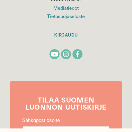
Mediatiedot
Tietosuojaseloste
KIRJAUDU
TILAA
SUOMEN
LUONNON
UUTIS­KIRJE
Sähköpostiosoite