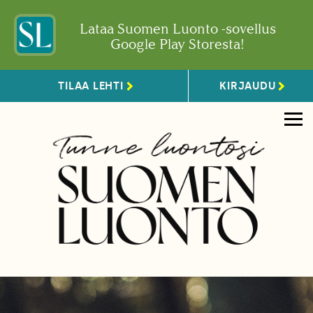
Lataa Suomen Luonto -sovellus
Google Play Storesta!
TILAA LEHTI
KIRJAUDU