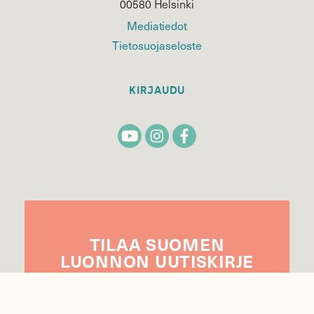
00580 Helsinki
Mediatiedot
Tietosuojaseloste
KIRJAUDU
TILAA
SUOMEN
LUONNON
UUTIS­KIRJE
Sähköpostiosoite