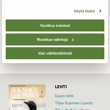
Haikaralaji, joka myös pesii maassamme.
Näytä tiedot
Valokuvaaja: Tapio Keinonen, Porvoo 9.5.2026
Hyväksy evästeet
Muokkaa valintoja
TAKAISIN LISTAAN
Vain välttämättömät
LEHTI
Uusin lehti
Tilaa Suomen Luonto
Tilaa digilukuoikeus