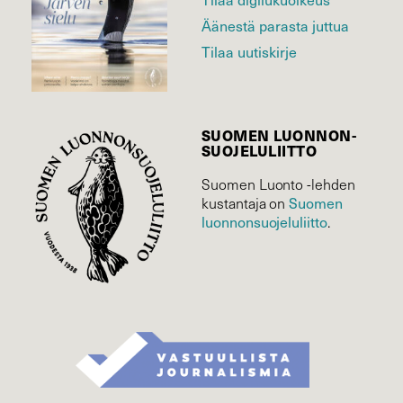
Äänestä parasta juttua
Tilaa uutiskirje
SUOMEN LUONNON­
SUOJELU­LIITTO
Suomen Luonto -lehden
Suomen
kustantaja on
luonnonsuojelu­liitto
.