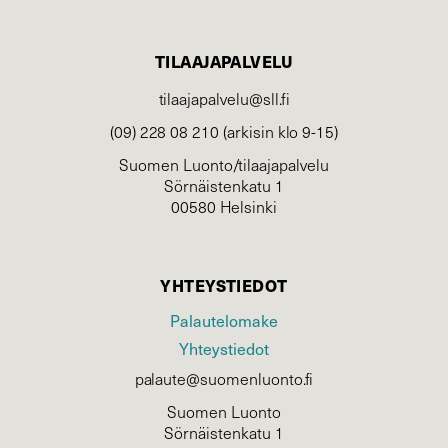
TILAAJAPALVELU
tilaajapalvelu@sll.fi
(09) 228 08 210 (arkisin klo 9-15)
Suomen Luonto/tilaajapalvelu
Sörnäistenkatu 1
00580 Helsinki
YHTEYSTIEDOT
Palautelomake
Yhteystiedot
palaute@suomenluonto.fi
Suomen Luonto
Sörnäistenkatu 1