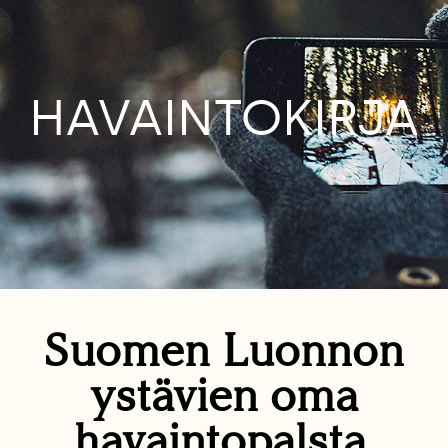
HAVAINTOKIRJA
Suomen Luonnon
ystävien oma
havaintopalsta.