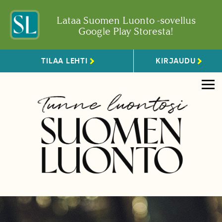
Lataa Suomen Luonto -sovellus
Google Play Storesta!
TILAA LEHTI
KIRJAUDU