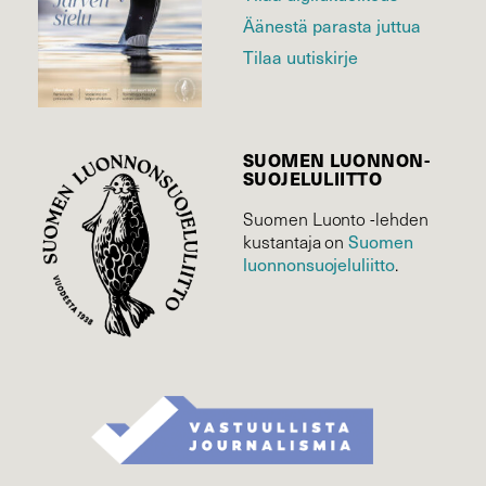
Äänestä parasta juttua
Tilaa uutiskirje
SUOMEN LUONNON­
SUOJELU­LIITTO
Suomen Luonto -lehden
Suomen
kustantaja on
luonnonsuojelu­liitto
.