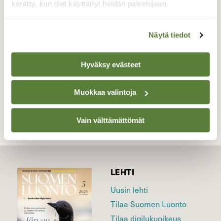
Kuva otettu 13.5 Saimaan saaressa.
kerätty, kun olet käyttänyt heidän palvelujaan.
Puolukka kukassa jo yli viikon.
Näytä tiedot
Valokuvaaja: Erkki Piipari, Saimaa 13.5.26
Hyväksy evästeet
TAKAISIN LISTAAN
Muokkaa valintoja
Vain välttämättömät
LEHTI
Uusin lehti
Tilaa Suomen Luonto
Tilaa digilukuoikeus