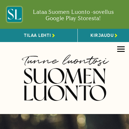
Lataa Suomen Luonto -sovellus
Google Play Storesta!
TILAA LEHTI
KIRJAUDU