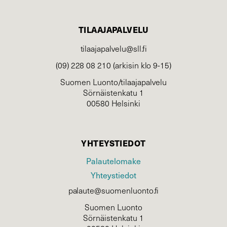
TILAAJAPALVELU
tilaajapalvelu@sll.fi
(09) 228 08 210 (arkisin klo 9-15)
Suomen Luonto/tilaajapalvelu
Sörnäistenkatu 1
00580 Helsinki
YHTEYSTIEDOT
Palautelomake
Yhteystiedot
palaute@suomenluonto.fi
Suomen Luonto
Sörnäistenkatu 1