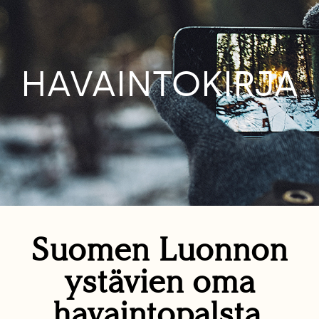
HAVAINTOKIRJA
Suomen Luonnon
ystävien oma
havaintopalsta.