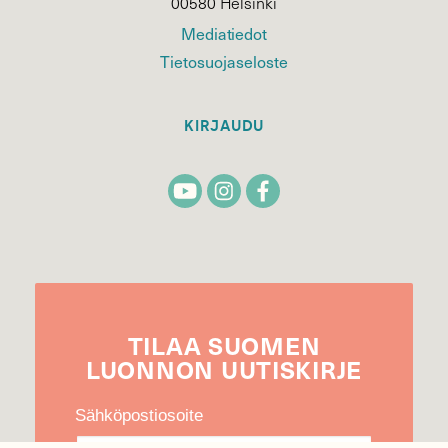
00580 Helsinki
Mediatiedot
Tietosuojaseloste
KIRJAUDU
TILAA
SUOMEN
LUONNON
UUTIS­KIRJE
Sähköpostiosoite