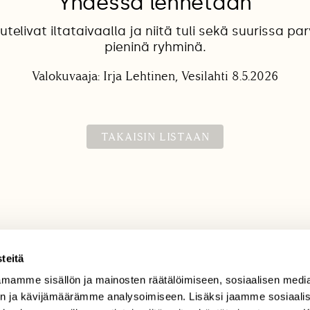
Yhdessä lennetään
telivat iltataivaalla ja niitä tuli sekä suurissa par
pieninä ryhminä.
Valokuvaaja: Irja Lehtinen, Vesilahti 8.5.2026
TAKAISIN LISTAAN
teitä
mamme sisällön ja mainosten räätälöimiseen, sosiaalisen medi
TILAAJAPALVELU
n ja kävijämäärämme analysoimiseen. Lisäksi jaamme sosiaali
tilaajapalvelu@sll.fi