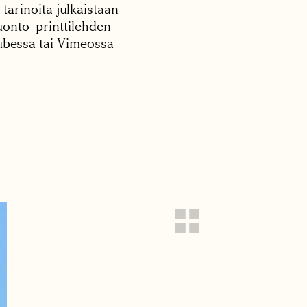
 tarinoita julkaistaan
onto -printtilehden
tubessa tai Vimeossa