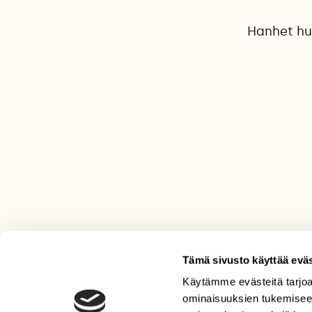
Hanhet huu
Tämä sivusto käyttää eväs
Käytämme evästeitä tarjoa
LEHTI
ominaisuuksien tukemisee
Uusin lehti