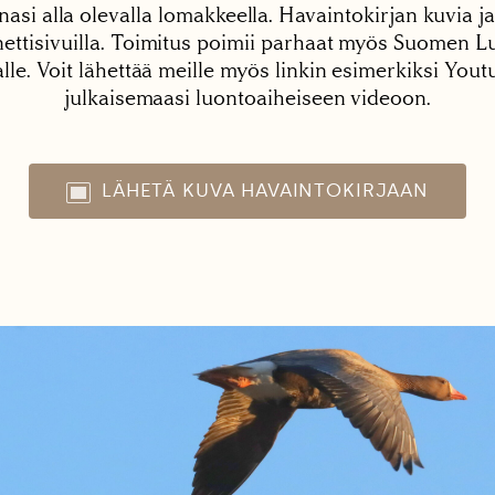
nasi alla olevalla lomakkeella. Havaintokirjan kuvia ja
tisivuilla. Toimitus poimii parhaat myös Suomen Lu
alle. Voit lähettää meille myös linkin esimerkiksi You
julkaisemaasi luontoaiheiseen videoon.
LÄHETÄ KUVA HAVAINTOKIRJAAN