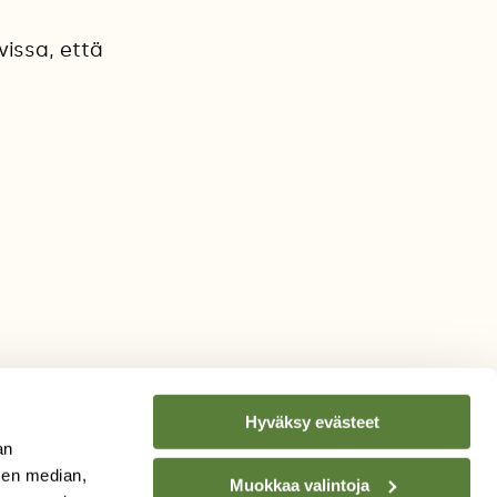
vissa, että
Hyväksy evästeet
an
sen median,
Muokkaa valintoja