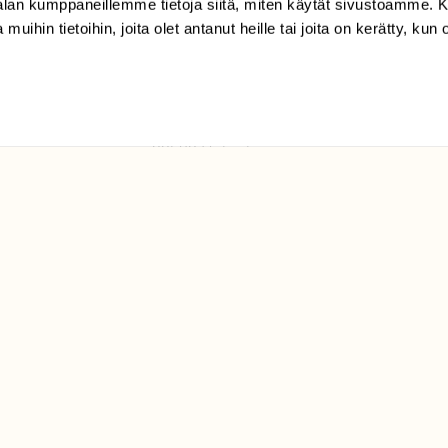
-alan kumppaneillemme tietoja siitä, miten käytät sivustoamme
 muihin tietoihin, joita olet antanut heille tai joita on kerätty, kun 
(09) 228 08 210 (arkisin
klo 9-15)
Suomen
Luonto/tilaajapalvelu
Sörnäistenkatu 1
00580 Helsinki
ELU­
YHTEYSTIEDOT
ntaja on
Palautelomake
Yhteystiedot
palaute@suomenluonto.fi
Suomen Luonto
Sörnäistenkatu 1
00580 Helsinki
Mediatiedot
Tietosuojaseloste