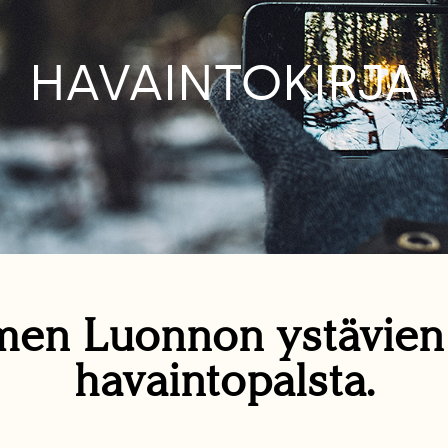
HAVAINTOKIRJA
en Luonnon ystävie
havaintopalsta.