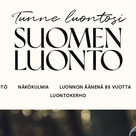
STÖ
NÄKÖKULMIA
LUONNON ÄÄNENÄ 85 VUOTTA
LUONTOKERHO