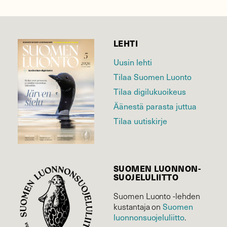
LEHTI
Uusin lehti
Tilaa Suomen Luonto
Tilaa digilukuoikeus
Äänestä parasta juttua
Tilaa uutiskirje
SUOMEN LUONNON­
SUOJELU­LIITTO
Suomen Luonto -lehden
Suomen
kustantaja on
luonnonsuojelu­liitto
.