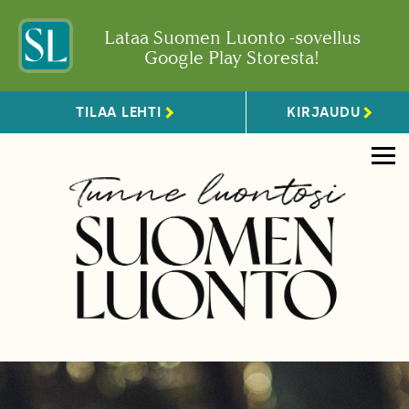
Lataa Suomen Luonto -sovellus
Google Play Storesta!
TILAA LEHTI
KIRJAUDU