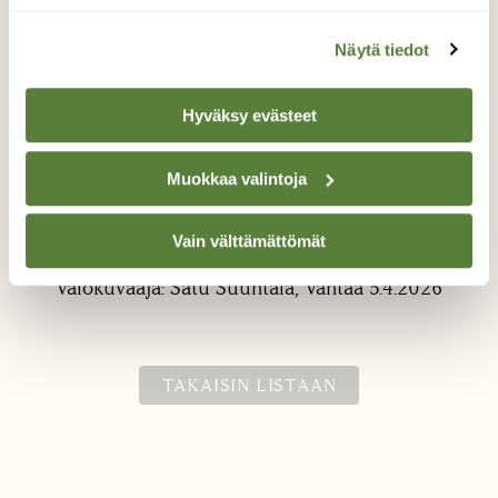
Näytä tiedot
Hyväksy evästeet
Muokkaa valintoja
Jo vihertää
Näsiän kevät etenee.
Vain välttämättömät
Valokuvaaja: Satu Suuntala, Vantaa 5.4.2026
TAKAISIN LISTAAN