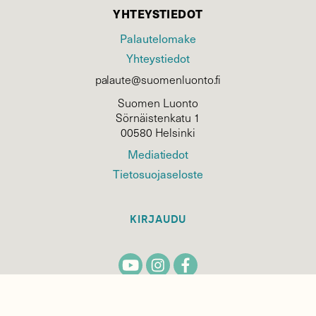
YHTEYSTIEDOT
Palautelomake
Yhteystiedot
palaute@suomenluonto.fi
Suomen Luonto
Sörnäistenkatu 1
00580 Helsinki
Mediatiedot
Tietosuojaseloste
KIRJAUDU