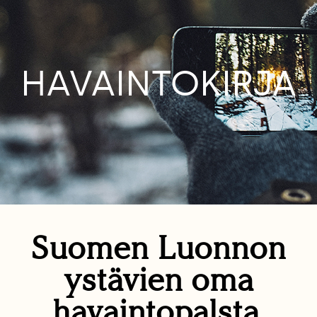
HAVAINTOKIRJA
Suomen Luonnon
ystävien oma
havaintopalsta.