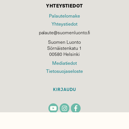
YHTEYSTIEDOT
Palautelomake
Yhteystiedot
palaute@suomenluonto.fi
Suomen Luonto
Sörnäistenkatu 1
00580 Helsinki
Mediatiedot
Tietosuojaseloste
KIRJAUDU