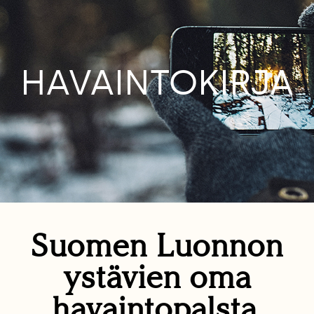
HAVAINTOKIRJA
Suomen Luonnon
ystävien oma
havaintopalsta.