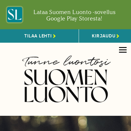
Lataa Suomen Luonto -sovellus
Google Play Storesta!
TILAA LEHTI
KIRJAUDU