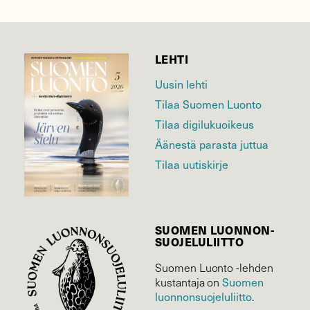
LEHTI
Uusin lehti
Tilaa Suomen Luonto
Tilaa digilukuoikeus
Äänestä parasta juttua
Tilaa uutiskirje
SUOMEN LUONNON­
SUOJELU­LIITTO
Suomen Luonto -lehden
Suomen
kustantaja on
luonnonsuojelu­liitto
.