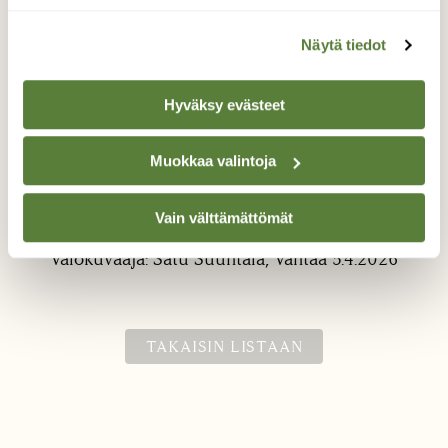
Näytä tiedot
Hyväksy evästeet
Muokkaa valintoja
Vaaleanpunaista
Vuokko nupussa
Vain välttämättömät
Valokuvaaja: Satu Suuntala, Vantaa 5.4.2026
TAKAISIN LISTAAN