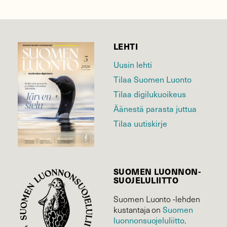
LEHTI
Uusin lehti
Tilaa Suomen Luonto
Tilaa digilukuoikeus
Äänestä parasta juttua
Tilaa uutiskirje
SUOMEN LUONNON­
SUOJELU­LIITTO
Suomen Luonto -lehden
Suomen
kustantaja on
luonnonsuojelu­liitto
.