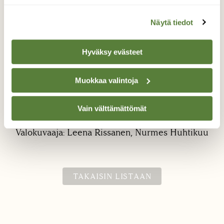
Näytä tiedot
Hyväksy evästeet
Muokkaa valintoja
Revontuli tanssi
Vain välttämättömät
Hienot pääsiäistulet
Valokuvaaja: Leena Rissanen, Nurmes Huhtikuu
TAKAISIN LISTAAN