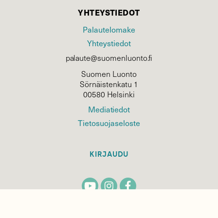
YHTEYSTIEDOT
Palautelomake
Yhteystiedot
palaute@suomenluonto.fi
Suomen Luonto
Sörnäistenkatu 1
00580 Helsinki
Mediatiedot
Tietosuojaseloste
KIRJAUDU