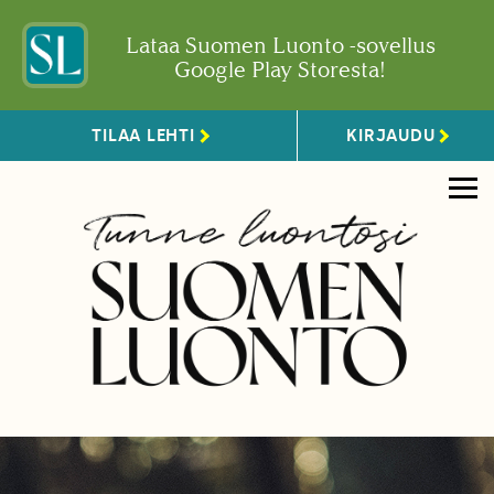
Lataa Suomen Luonto -sovellus
Google Play Storesta!
TILAA LEHTI
KIRJAUDU