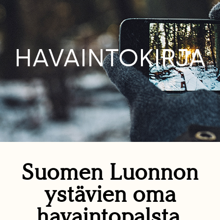
HAVAINTOKIRJA
Suomen Luonnon
ystävien oma
havaintopalsta.