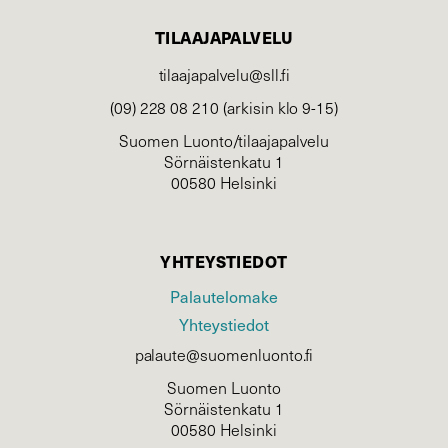
TILAAJAPALVELU
tilaajapalvelu@sll.fi
(09) 228 08 210 (arkisin klo 9-15)
Suomen Luonto/tilaajapalvelu
Sörnäistenkatu 1
00580 Helsinki
YHTEYSTIEDOT
Palautelomake
Yhteystiedot
palaute@suomenluonto.fi
Suomen Luonto
Sörnäistenkatu 1
00580 Helsinki