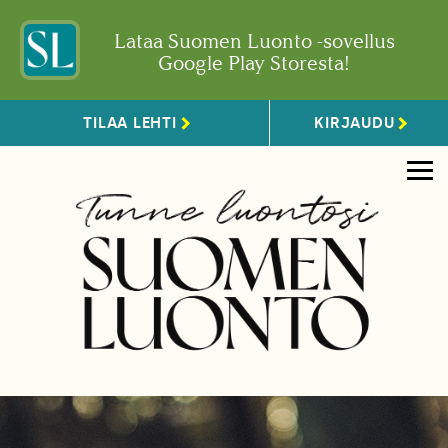
Lataa Suomen Luonto -sovellus
Google Play Storesta!
TILAA LEHTI
KIRJAUDU