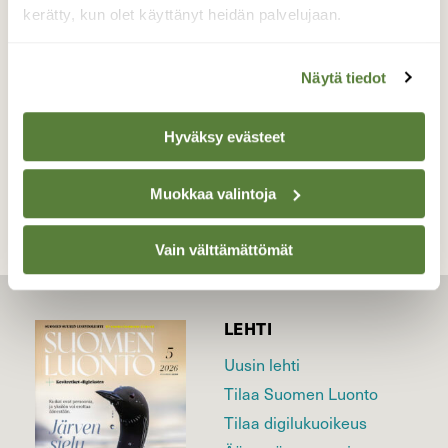
kerätty, kun olet käyttänyt heidän palvelujaan.
Valokuvaaja: Maija Savolainen, Ylikylä Nurmes
03.04.2026
Näytä tiedot
Hyväksy evästeet
TAKAISIN LISTAAN
Muokkaa valintoja
Vain välttämättömät
LEHTI
Uusin lehti
Tilaa Suomen Luonto
Tilaa digilukuoikeus