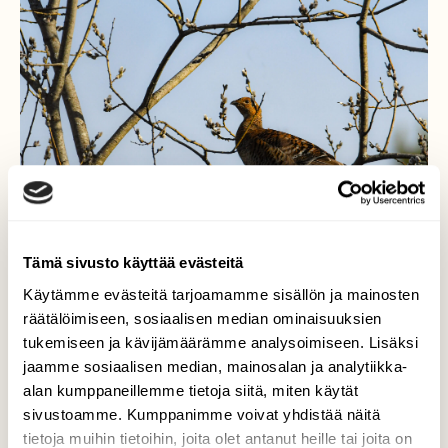
Tämä sivusto käyttää evästeitä
Käytämme evästeitä tarjoamamme sisällön ja mainosten
räätälöimiseen, sosiaalisen median ominaisuuksien
tukemiseen ja kävijämäärämme analysoimiseen. Lisäksi
"Pääsiäistipu"
jaamme sosiaalisen median, mainosalan ja analytiikka-
alan kumppaneillemme tietoja siitä, miten käytät
Tällainen "Pääsiäistipu" kohtaaminen tänään
illan päätteeksi. Lounas oli siis etiketin
sivustoamme. Kumppanimme voivat yhdistää näitä
mukaan Pääsiäisenä "Pajunkissoja"
tietoja muihin tietoihin, joita olet antanut heille tai joita on