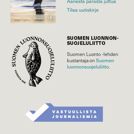
Äänestä parasta juttua
Tilaa uutiskirje
SUOMEN LUONNON­
SUOJELU­LIITTO
Suomen Luonto -lehden
Suomen
kustantaja on
luonnonsuojelu­liitto
.