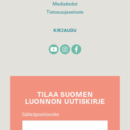
Mediatiedot
Tietosuojaseloste
KIRJAUDU
TILAA
SUOMEN
LUONNON
UUTIS­KIRJE
Sähköpostiosoite