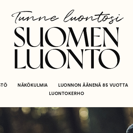
STÖ
NÄKÖKULMIA
LUONNON ÄÄNENÄ 85 VUOTTA
LUONTOKERHO