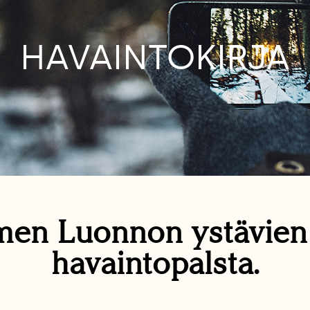
HAVAINTOKIRJA
en Luonnon ystävie
havaintopalsta.