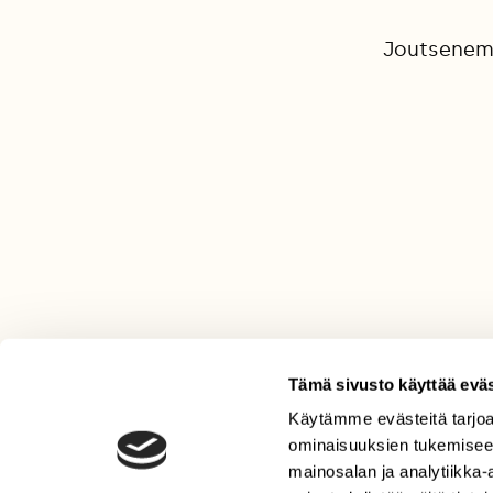
Joutsenemon
Tämä sivusto käyttää eväs
Käytämme evästeitä tarjoa
LEHTI
ominaisuuksien tukemisee
Uusin lehti
mainosalan ja analytiikka