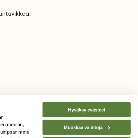
 untuvikkoa.
Hyväksy evästeet
an
sen median,
Muokkaa valintoja
. Kumppanimme
TILAA
SUOMEN