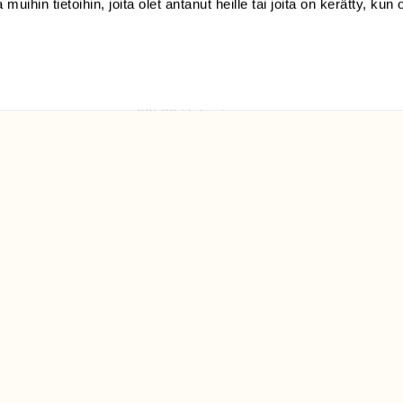
 muihin tietoihin, joita olet antanut heille tai joita on kerätty, kun 
(09) 228 08 210 (arkisin
klo 9-15)
Suomen
Luonto/tilaajapalvelu
Sörnäistenkatu 1
00580 Helsinki
ELU­
YHTEYSTIEDOT
ntaja on
Palautelomake
Yhteystiedot
palaute@suomenluonto.fi
Suomen Luonto
Sörnäistenkatu 1
00580 Helsinki
Mediatiedot
Tietosuojaseloste