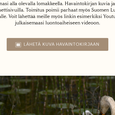
nasi alla olevalla lomakkeella. Havaintokirjan kuvia ja
tisivuilla. Toimitus poimii parhaat myös Suomen Lu
alle. Voit lähettää meille myös linkin esimerkiksi You
julkaisemaasi luontoaiheiseen videoon.
LÄHETÄ KUVA HAVAINTOKIRJAAN