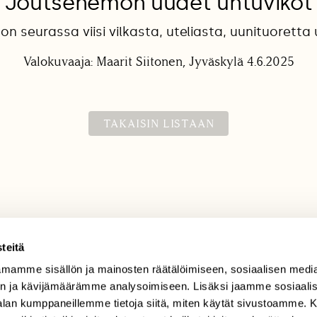
Joutsenemon uudet untuvikot
 seurassa viisi vilkasta, uteliasta, uunituoretta
Valokuvaaja: Maarit Siitonen, Jyväskylä 4.6.2025
TAKAISIN LISTAAN
teitä
mamme sisällön ja mainosten räätälöimiseen, sosiaalisen medi
TILAAJAPALVELU
n ja kävijämäärämme analysoimiseen. Lisäksi jaamme sosiaali
tilaajapalvelu@sll.fi
-alan kumppaneillemme tietoja siitä, miten käytät sivustoamme