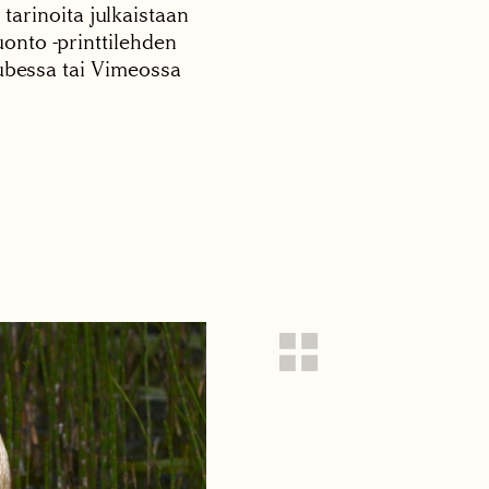
 tarinoita julkaistaan
onto -printtilehden
tubessa tai Vimeossa