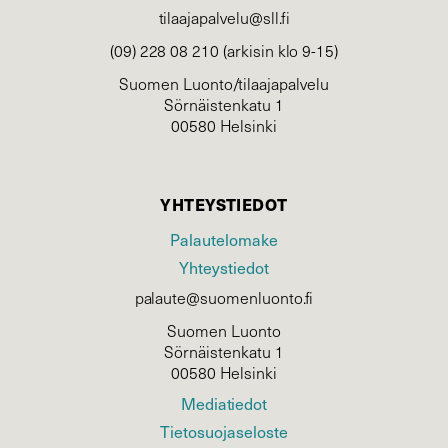
tilaajapalvelu@sll.fi
(09) 228 08 210 (arkisin klo 9-15)
Suomen Luonto/tilaajapalvelu
Sörnäistenkatu 1
00580 Helsinki
YHTEYSTIEDOT
Palautelomake
Yhteystiedot
palaute@suomenluonto.fi
Suomen Luonto
Sörnäistenkatu 1
00580 Helsinki
Mediatiedot
Tietosuojaseloste