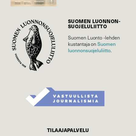
SUOMEN LUONNON­
SUOJELU­LIITTO
Suomen Luonto -lehden
Suomen
kustantaja on
luonnonsuojelu­liitto
.
TILAAJAPALVELU