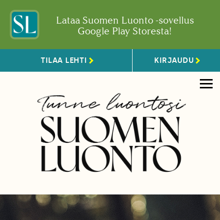
Lataa Suomen Luonto -sovellus
Google Play Storesta!
TILAA LEHTI
KIRJAUDU