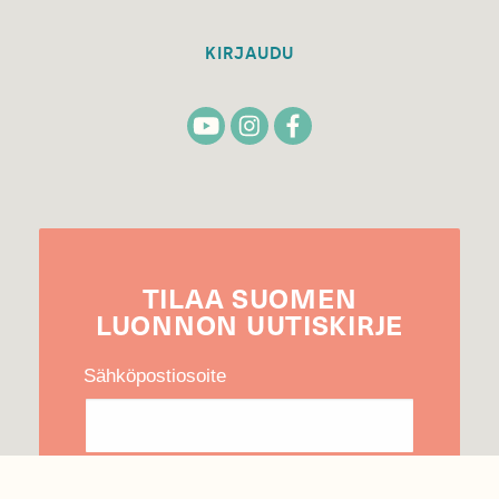
KIRJAUDU
TILAA
SUOMEN
LUONNON
UUTIS­KIRJE
Sähköpostiosoite
Hyväksyn tietojeni käytön uutiskirjeen