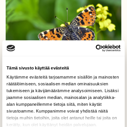
Tämä sivusto käyttää evästeitä
Käytämme evästeitä tarjoamamme sisällön ja mainosten
räätälöimiseen, sosiaalisen median ominaisuuksien
tukemiseen ja kävijämäärämme analysoimiseen. Lisäksi
Karttaperhonen
jaamme sosiaalisen median, mainosalan ja analytiikka-
alan kumppaneillemme tietoja siitä, miten käytät
Kaunis kevätsukupolven karttaperhonen.
sivustoamme. Kumppanimme voivat yhdistää näitä
tietoja muihin tietoihin, joita olet antanut heille tai joita on
Valokuvaaja: Markku Pelkonen, Jyväskylä
kerätty, kun olet käyttänyt heidän palvelujaan.
10.06.2025