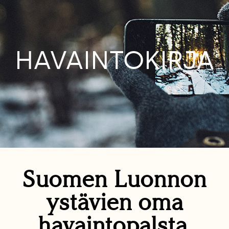
HAVAINTOKIRJA
Suomen Luonnon
ystävien oma
havaintopalsta.