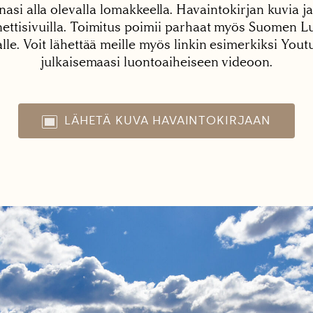
nasi alla olevalla lomakkeella. Havaintokirjan kuvia ja
tisivuilla. Toimitus poimii parhaat myös Suomen Lu
alle. Voit lähettää meille myös linkin esimerkiksi You
julkaisemaasi luontoaiheiseen videoon.
LÄHETÄ KUVA HAVAINTOKIRJAAN