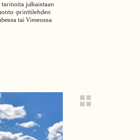
 tarinoita julkaistaan
onto -printtilehden
tubessa tai Vimeossa