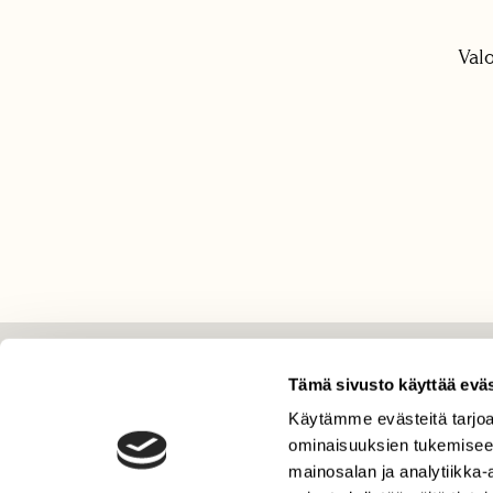
Val
LEHTI
Tämä sivusto käyttää eväs
Käytämme evästeitä tarjoa
Uusin lehti
ominaisuuksien tukemisee
Tilaa Suomen Luonto
mainosalan ja analytiikka
Tilaa digilukuoikeus