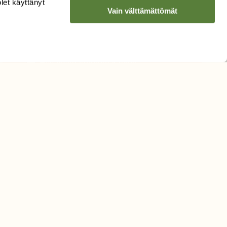
olet käyttänyt
Vain välttämättömät
Sähköpostiosoite
Hyväksyn tietojeni käytön
uutiskirjeen lähettämiseen
Tietosuojaseloste