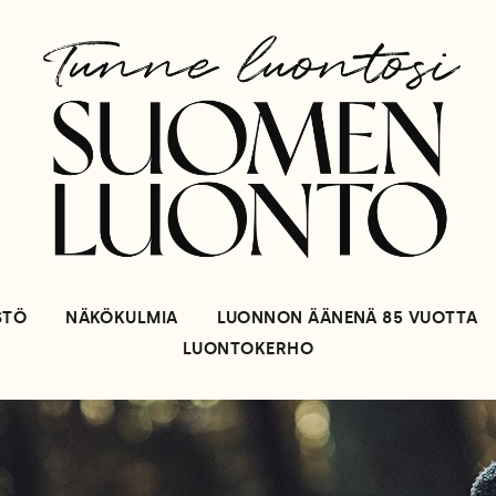
STÖ
NÄKÖKULMIA
LUONNON ÄÄNENÄ 85 VUOTTA
LUONTOKERHO