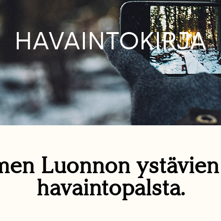
HAVAINTOKIRJA
en Luonnon ystävie
havaintopalsta.