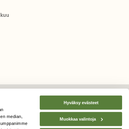
ikuu
Hyväksy evästeet
an
TILAA
SUOMEN
sen median,
Muokkaa valintoja
LUONNON
UUTIS­KIRJE
. Kumppanimme