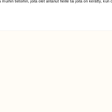
 muihin tietoihin, joita olet antanut heille tai joita on kerätty, kun 
Suomen
Luonto/tilaajapalvelu
Sörnäistenkatu 1
00580 Helsinki
ELU­
YHTEYSTIEDOT
ntaja on
Palautelomake
Yhteystiedot
palaute@suomenluonto.fi
Suomen Luonto
Sörnäistenkatu 1
00580 Helsinki
Mediatiedot
Tietosuojaseloste