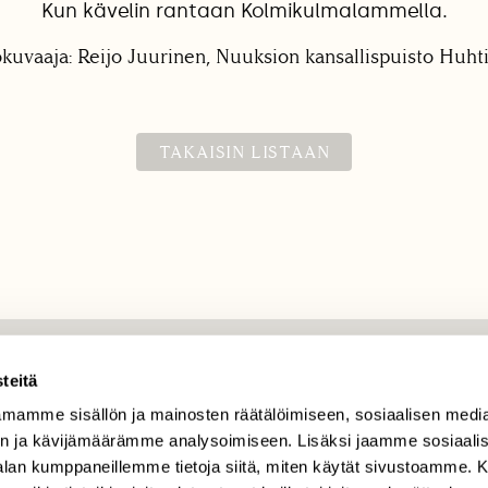
Kun kävelin rantaan Kolmikulmalammella.
okuvaaja: Reijo Juurinen, Nuuksion kansallispuisto Huht
TAKAISIN LISTAAN
TILAAJAPALVELU
teitä
mamme sisällön ja mainosten räätälöimiseen, sosiaalisen medi
tilaajapalvelu@sll.fi
n ja kävijämäärämme analysoimiseen. Lisäksi jaamme sosiaali
(09) 228 08 210 (arkisin
-alan kumppaneillemme tietoja siitä, miten käytät sivustoamme
klo 9-15)