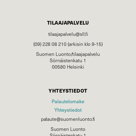
TILAAJAPALVELU
tilaajapalvelu@sll.fi
(09) 228 08 210 (arkisin klo 9-15)
Suomen Luonto/tilaajapalvelu
Sörnäistenkatu 1
00580 Helsinki
YHTEYSTIEDOT
Palautelomake
Yhteystiedot
palaute@suomenluonto.fi
Suomen Luonto
Sörnäistenkatu 1