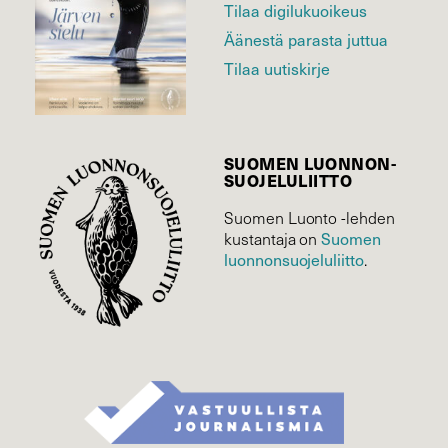
Tilaa digilukuoikeus
Äänestä parasta juttua
Tilaa uutiskirje
SUOMEN LUONNON­
SUOJELU­LIITTO
Suomen Luonto -lehden
Suomen
kustantaja on
luonnonsuojelu­liitto
.