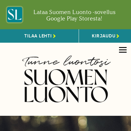
Lataa Suomen Luonto -sovellus
Google Play Storesta!
TILAA LEHTI
KIRJAUDU