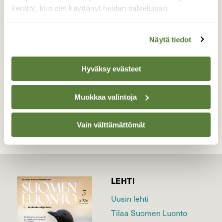
kohdalla kalliot ovat paljastuneet veden
kerätty, kun olet käyttänyt heidän palvelujaan.
alta. Sitä ihmettelevät myös kivellä olevat
naurulokit.
Näytä tiedot
Valokuvaaja: Marja Nevalainen, Joensuu 18.4.2026
Hyväksy evästeet
TAKAISIN LISTAAN
Muokkaa valintoja
Vain välttämättömät
LEHTI
Uusin lehti
Tilaa Suomen Luonto