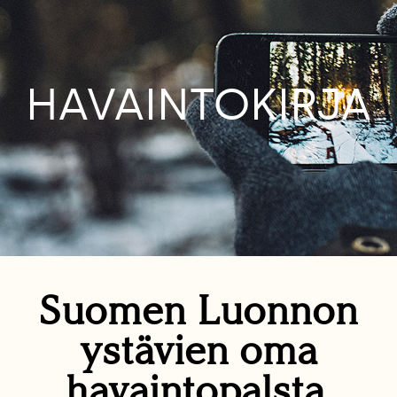
HAVAINTOKIRJA
Suomen Luonnon
ystävien oma
havaintopalsta.