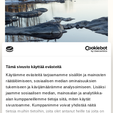
Tämä sivusto käyttää evästeitä
Käytämme evästeitä tarjoamamme sisällön ja mainosten
räätälöimiseen, sosiaalisen median ominaisuuksien
tukemiseen ja kävijämäärämme analysoimiseen. Lisäksi
jaamme sosiaalisen median, mainosalan ja analytiikka-
Vesi matalalla Pielisjoessa
alan kumppaneillemme tietoja siitä, miten käytät
sivustoamme. Kumppanimme voivat yhdistää näitä
Pielisjoen vesi on matalalla ja Utransaaren
tietoja muihin tietoihin, joita olet antanut heille tai joita on