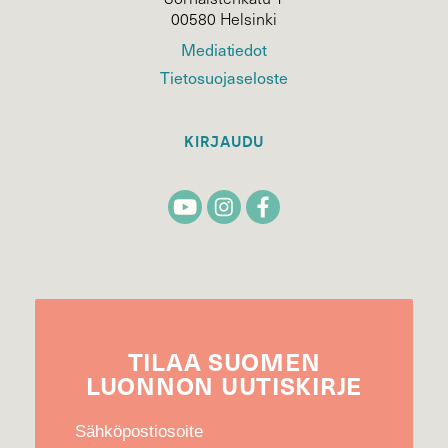
00580 Helsinki
Mediatiedot
Tietosuojaseloste
KIRJAUDU
TILAA
SUOMEN
LUONNON
UUTIS­KIRJE
Sähköpostiosoite