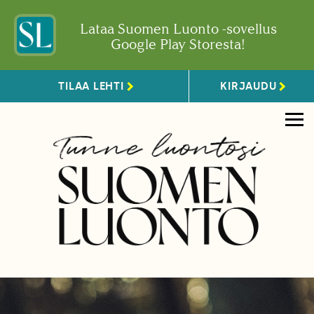
Lataa Suomen Luonto -sovellus
Google Play Storesta!
TILAA LEHTI
KIRJAUDU