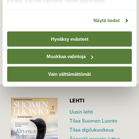
kerätty, kun olet käyttänyt heidän palvelujaan.
Valokuvaaja: Markku Ranta-Eilola, Valkeakoski
30.5.2015
Näytä tiedot
Hyväksy evästeet
TAKAISIN LISTAAN
Muokkaa valintoja
Vain välttämättömät
LEHTI
Uusin lehti
Tilaa Suomen Luonto
Tilaa digilukuoikeus
Äänestä parasta juttua