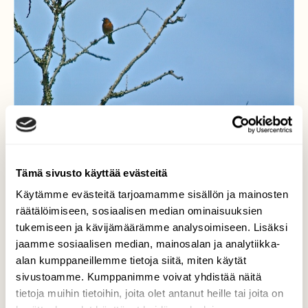
Tämä sivusto käyttää evästeitä
Käytämme evästeitä tarjoamamme sisällön ja mainosten
räätälöimiseen, sosiaalisen median ominaisuuksien
tukemiseen ja kävijämäärämme analysoimiseen. Lisäksi
jaamme sosiaalisen median, mainosalan ja analytiikka-
Käki ja peippo
alan kumppaneillemme tietoja siitä, miten käytät
sivustoamme. Kumppanimme voivat yhdistää näitä
Peippo ja käki samaan kuvaan,hetken tauko
tietoja muihin tietoihin, joita olet antanut heille tai joita on
kinastelussa