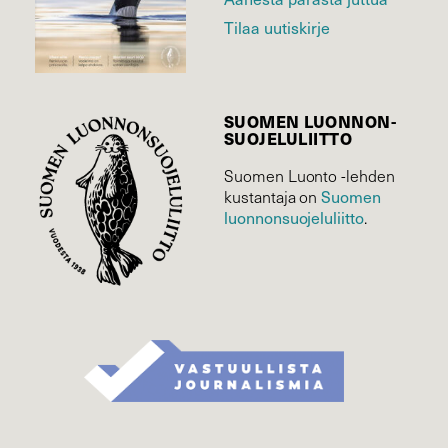
Tilaa uutiskirje
SUOMEN LUONNON­
SUOJELU­LIITTO
Suomen Luonto -lehden
Suomen
kustantaja on
luonnonsuojelu­liitto
.