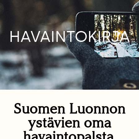
HAVAINTOKIRJA
Suomen Luonnon
ystävien oma
havaintopalsta.