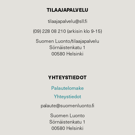
TILAAJAPALVELU
tilaajapalvelu@sll.fi
(09) 228 08 210 (arkisin klo 9-15)
Suomen Luonto/tilaajapalvelu
Sörnäistenkatu 1
00580 Helsinki
YHTEYSTIEDOT
Palautelomake
Yhteystiedot
palaute@suomenluonto.fi
Suomen Luonto
Sörnäistenkatu 1
00580 Helsinki