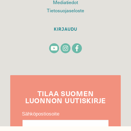
Mediatiedot
Tietosuojaseloste
KIRJAUDU
TILAA
SUOMEN
LUONNON
UUTIS­KIRJE
Sähköpostiosoite