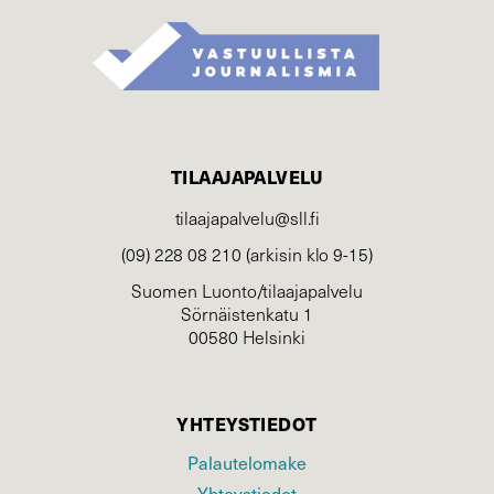
TILAAJAPALVELU
tilaajapalvelu@sll.fi
(09) 228 08 210 (arkisin klo 9-15)
Suomen Luonto/tilaajapalvelu
Sörnäistenkatu 1
00580 Helsinki
YHTEYSTIEDOT
Palautelomake
Yhteystiedot