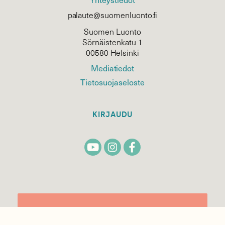
palaute@suomenluonto.fi
Suomen Luonto
Sörnäistenkatu 1
00580 Helsinki
Mediatiedot
Tietosuojaseloste
KIRJAUDU
TILAA
SUOMEN