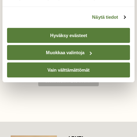
Näytä tiedot
Maailmalle lähdössä !
Hiiripöllön poikanen , ensimmäistä päivää
Hyväksy evästeet
pesäkolon ulkopuolella !
Muokkaa valintoja
Valokuvaaja: Eeva Utriainen, Luosto 29.05. 2015
Vain välttämättömät
TAKAISIN LISTAAN