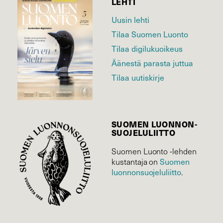
LEHTI
Uusin lehti
Tilaa Suomen Luonto
Tilaa digilukuoikeus
Äänestä parasta juttua
Tilaa uutiskirje
SUOMEN LUONNON­
SUOJELU­LIITTO
Suomen Luonto -lehden
Suomen
kustantaja on
luonnonsuojelu­liitto
.