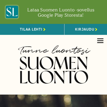
Lataa Suomen Luonto -sovellus
Google Play Storesta!
TILAA LEHTI
KIRJAUDU