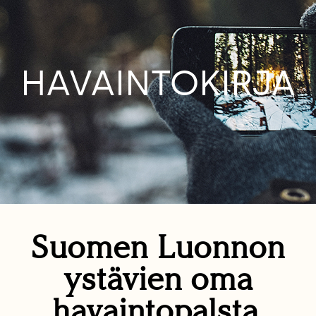
HAVAINTOKIRJA
Suomen Luonnon
ystävien oma
havaintopalsta.