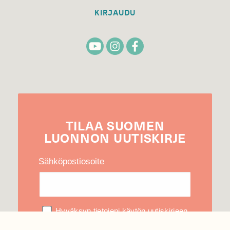
KIRJAUDU
TILAA
SUOMEN
LUONNON
UUTIS­KIRJE
Sähköpostiosoite
Hyväksyn tietojeni käytön uutiskirjeen
lähettämiseen