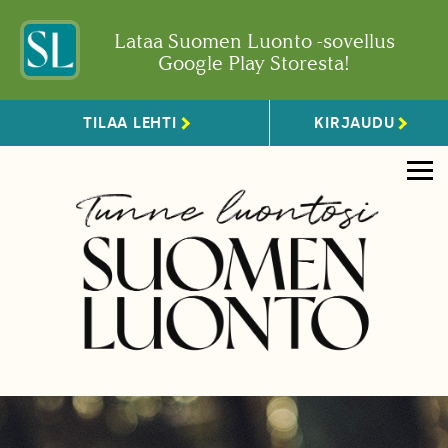
Lataa Suomen Luonto -sovellus
Google Play Storesta!
TILAA LEHTI
KIRJAUDU