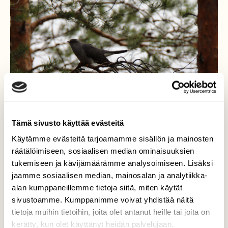
Tämä sivusto käyttää evästeitä
Käytämme evästeitä tarjoamamme sisällön ja mainosten
räätälöimiseen, sosiaalisen median ominaisuuksien
Käki, koiras
tukemiseen ja kävijämäärämme analysoimiseen. Lisäksi
jaamme sosiaalisen median, mainosalan ja analytiikka-
...kukkuu, kukkuu kaukana kukkuu, tuntuu
alan kumppaneillemme tietoja siitä, miten käytät
kuin kesä olisi alkanut...
sivustoamme. Kumppanimme voivat yhdistää näitä
tietoja muihin tietoihin, joita olet antanut heille tai joita on
Valokuvaaja: Ahti Keränen, Lieksa 23.05.2025
kerätty, kun olet käyttänyt heidän palvelujaan.