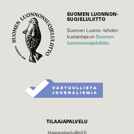
SUOMEN LUONNON­
SUOJELU­LIITTO
Suomen Luonto -lehden
kustantaja on
Suomen
luonnonsuojelu­liitto
.
TILAAJAPALVELU
tilaajapalvelu@sll.fi