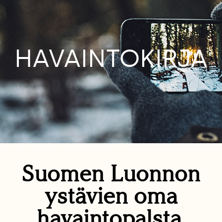
HAVAINTOKIRJA
Suomen Luonnon
ystävien oma
havaintopalsta.