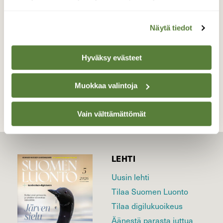
oksalla on pieni kaksipistepirkkokin.
Valokuvaaja: Pirkko Tuulihovi, Jyväskylä 19.5.2025
Näytä tiedot
Hyväksy evästeet
TAKAISIN LISTAAN
Muokkaa valintoja
Vain välttämättömät
LEHTI
Uusin lehti
Tilaa Suomen Luonto
Tilaa digilukuoikeus
Äänestä parasta juttua