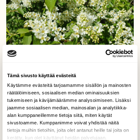
Tämä sivusto käyttää evästeitä
Käytämme evästeitä tarjoamamme sisällön ja mainosten
räätälöimiseen, sosiaalisen median ominaisuuksien
tukemiseen ja kävijämäärämme analysoimiseen. Lisäksi
jaamme sosiaalisen median, mainosalan ja analytiikka-
alan kumppaneillemme tietoja siitä, miten käytät
Tuomi kukkii
sivustoamme. Kumppanimme voivat yhdistää näitä
tietoja muihin tietoihin, joita olet antanut heille tai joita on
Tuomi kukkii Jyväskylässä 19.5.2025, ja sen
kerätty, kun olet käyttänyt heidän palvelujaan.