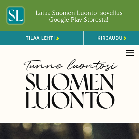
Lataa Suomen Luonto -sovellus
Google Play Storesta!
TILAA LEHTI
KIRJAUDU