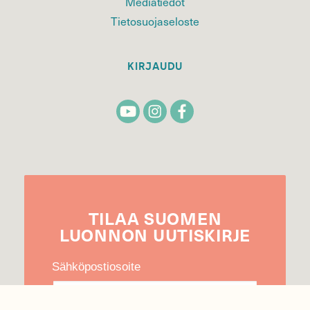
Mediatiedot
Tietosuojaseloste
KIRJAUDU
TILAA
SUOMEN
LUONNON
UUTIS­KIRJE
Sähköpostiosoite