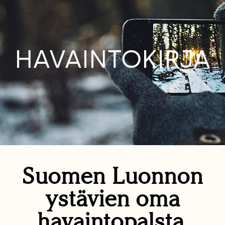
HAVAINTOKIRJA
Suomen Luonnon
ystävien oma
havaintopalsta.