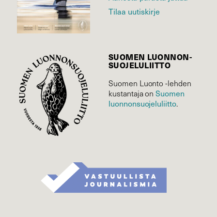
Tilaa uutiskirje
SUOMEN LUONNON­
SUOJELU­LIITTO
Suomen Luonto -lehden
kustantaja on
Suomen
luonnonsuojelu­liitto
.