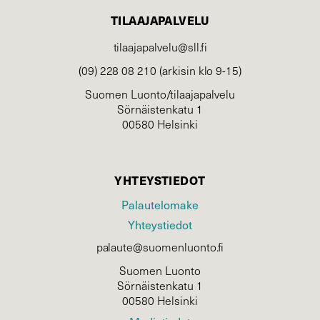
TILAAJAPALVELU
tilaajapalvelu@sll.fi
(09) 228 08 210 (arkisin klo 9-15)
Suomen Luonto/tilaajapalvelu
Sörnäistenkatu 1
00580 Helsinki
YHTEYSTIEDOT
Palautelomake
Yhteystiedot
palaute@suomenluonto.fi
Suomen Luonto
Sörnäistenkatu 1
00580 Helsinki