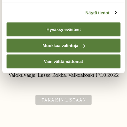
Näytä tiedot
Hyväksy evästeet
Muokkaa valintoja
Kaksin.
Vain välttämättömät
Metsä tarjoaa silmänruokaa kulkijoille.
Valokuvaaja: Lasse Rokka, Valkeakoski 17.10.2022
TAKAISIN LISTAAN