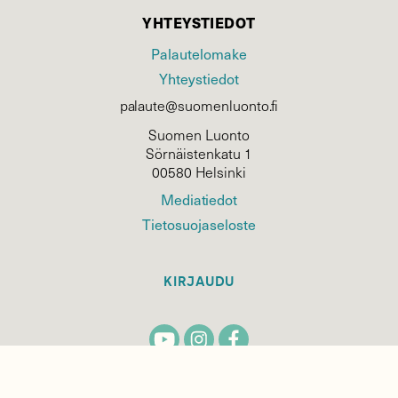
YHTEYSTIEDOT
Palautelomake
Yhteystiedot
palaute@suomenluonto.fi
Suomen Luonto
Sörnäistenkatu 1
00580 Helsinki
Mediatiedot
Tietosuojaseloste
KIRJAUDU