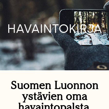
HAVAINTOKIRJA
Suomen Luonnon
ystävien oma
havaintopalsta.