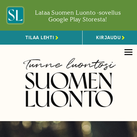
Lataa Suomen Luonto -sovellus
Google Play Storesta!
TILAA LEHTI
KIRJAUDU