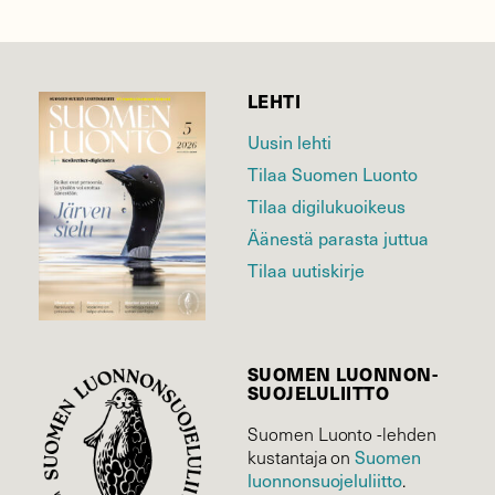
LEHTI
Uusin lehti
Tilaa Suomen Luonto
Tilaa digilukuoikeus
Äänestä parasta juttua
Tilaa uutiskirje
SUOMEN LUONNON­
SUOJELU­LIITTO
Suomen Luonto -lehden
Suomen
kustantaja on
luonnonsuojelu­liitto
.