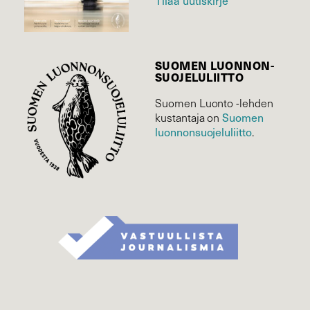
Tilaa uutiskirje
SUOMEN LUONNON­
SUOJELU­LIITTO
Suomen Luonto -lehden
kustantaja on
Suomen
luonnonsuojelu­liitto
.