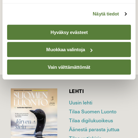
Valokuvaaja: Juhani Peltonen, Raisio 18.10.2022
Näytä tiedot
Hyväksy evästeet
TAKAISIN LISTAAN
Muokkaa valintoja
Vain välttämättömät
LEHTI
Uusin lehti
Tilaa Suomen Luonto
Tilaa digilukuoikeus
Äänestä parasta juttua