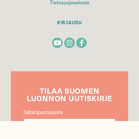
Tietosuojaseloste
KIRJAUDU
TILAA
SUOMEN
LUONNON
UUTIS­KIRJE
Sähköpostiosoite