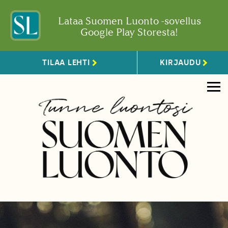
Lataa Suomen Luonto -sovellus
Google Play Storesta!
TILAA LEHTI
KIRJAUDU