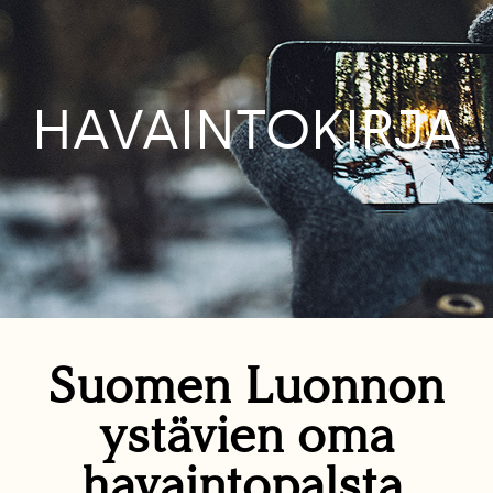
HAVAINTOKIRJA
Suomen Luonnon
ystävien oma
havaintopalsta.