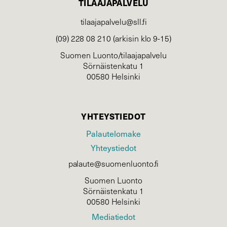
TILAAJAPALVELU
tilaajapalvelu@sll.fi
(09) 228 08 210 (arkisin klo 9-15)
Suomen Luonto/tilaajapalvelu
Sörnäistenkatu 1
00580 Helsinki
YHTEYSTIEDOT
Palautelomake
Yhteystiedot
palaute@suomenluonto.fi
Suomen Luonto
Sörnäistenkatu 1
00580 Helsinki
Mediatiedot